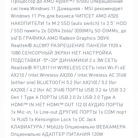
Процессор до AMD Ryzen™7 5700G Операционная
система Windows 11 Домашняя - MSI рекомендует
Windows 11 Pro для бизнеса ЧИПСЕТ AMD A520
НАКОПИТЕЛИ 1x M.2 SSD (auto switch) 1x 2.5” HDD
/ SSD память 2x DDR4 2666/ 3200МГц SO-DIMMs, до
64ГБ ГРАФИКА AMD Radeon Graphics ЗВУК
Realtek® ALC897 РАЗРЕШЕНИЕ ПАНЕЛИ 1920 x
1080 СЕНСОРНЫЙ ЭКРАН НЕТ НАСТРОЙКА
ПОДСТАВКИ -5°~20° ДИНАМИКИ 2 x 3W СЕТЬ
Realtek® RTL8111H WIRELESS СЕТЬ Intel Wi-Fi 6E
AX210 / Intel Wireless AX200 / Intel Wireless AC 3168
(either one) BLUETOOTH 5.2 (for AX210) / 5.2 (for
AX200) / 4.2 (for AC 3168) ПОРТЫ USB 3.2 4x USB 3.2
Gen 1 Type A ПОРТЫ USB 2.0 2x USB 2.0 Type A
HDMI™ IN НЕТ HDMI™ OUT 1(2.0) АУДИО ПОРТЫ
1x Mic-in, 1x Line-out ДРУГИЕ ПОРТЫ 1x COM порт
1x RJ45 1x Kensington Lock 1x DC Jack
КЛАВИАТУРА / МЫШЬ Опционально ВЕБКАМЕРА
Опционально АДАПТЕР ПИТАНИЯ 120W