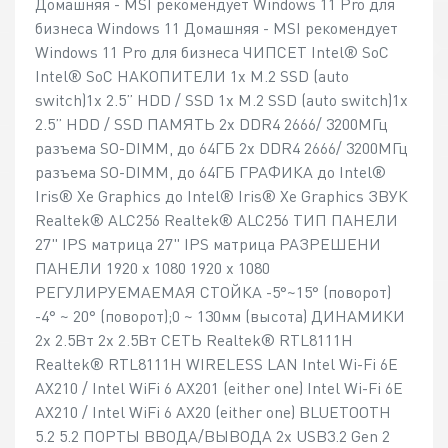
Домашняя - MSI рекомендует Windows 11 Pro для
бизнеса Windows 11 Домашняя - MSI рекомендует
Windows 11 Pro для бизнеса ЧИПСЕТ Intel® SoC
Intel® SoC НАКОПИТЕЛИ 1x M.2 SSD (auto
switch)1x 2.5” HDD / SSD 1x M.2 SSD (auto switch)1x
2.5” HDD / SSD ПАМЯТЬ 2x DDR4 2666/ 3200МГц
разъема SO-DIMM, до 64ГБ 2x DDR4 2666/ 3200МГц
разъема SO-DIMM, до 64ГБ ГРАФИКА до Intel®
Iris® Xe Graphics до Intel® Iris® Xe Graphics ЗВУК
Realtek® ALC256 Realtek® ALC256 ТИП ПАНЕЛИ
27" IPS матрица 27" IPS матрица РАЗРЕШЕНИ
ПАНЕЛИ 1920 x 1080 1920 x 1080
РЕГУЛИРУЕМАЕМАЯ СТОЙКА -5°~15° (поворот)
-4° ~ 20° (поворот);0 ~ 130мм (высота) ДИНАМИКИ
2x 2.5Вт 2x 2.5Вт СЕТЬ Realtek® RTL8111H
Realtek® RTL8111H WIRELESS LAN Intel Wi-Fi 6E
AX210 / Intel WiFi 6 AX201 (either one) Intel Wi-Fi 6E
AX210 / Intel WiFi 6 AX20 (either one) BLUETOOTH
5.2 5.2 ПОРТЫ ВВОДА/ВЫВОДА 2x USB3.2 Gen 2