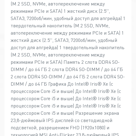
(M.2 SSD, NVMe, автопереключение между
режимами PCIe и SATA) 1 жесткий диск (2.5'',
SATA3, 7200об/мин, удобный доступ для апгрейда) 1
твердотельный накопитель (M.2 SSD, NVMe,
автопереключение между режимами PCIe и SATA) 1
жесткий диск (2.5'', SATA3, 7200об/мин, удобный
доступ для апгрейда) 1 твердотельный накопитель
(M.2 SSD, NVMe, автопереключение между
режимами PCIe и SATA) Память 2 слота DDR4 SO-
DIMM / до 64 ГБ 2 слота DDR4 SO-DIMM / до 64 ГБ
2 слота DDR4 SO-DIMM / до 64 ГБ 2 слота DDR4 SO-
DIMM / до 64 ГБ Графика До Intel® Iris® Xe (с
процессором Core i5 и выше) До Intel® Iris® Xe (с
процессором Core i5 и выше) До Intel® Iris® Xe (с
процессором Core i5 и выше) До Intel® Iris® Xe (с
процессором Core i5 и выше) Разрешение экрана
23,8-дюймовый IPS дисплей со светодиодной
подсветкой, разрешением FHD (1920х1080) и
технологией MSI Anti-Flicker 23,8-дюймовый IPS