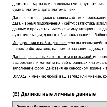
держателя карты или владельца счета; аутентифика
сумма платежа; дата платежа; чеки.
Данные, относящиеся к нашим сайтам и приложени
дата и время подключения к сайту; статистика исп
данные и прочие технические коммуникационные дан
аутентификации; данные об использовании; обобще
Информация о работодателе:
если вы взаимодейств
вашем работодателе, например название, адрес, те
Данные, связанные с контентом и рекламой:
информ
вас рекламы и контента на веб-страницах или экра
заполнение форм, действия на сенсорном экране и т.
Взгляды и мнение:
любой ваш взгляд или мнение, ко
(E) Деликатные личные данные
Резюме: Деликатные личные данные