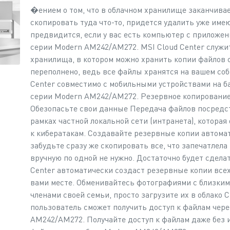
�ением о том, что в облачном хранилище заканчива
скопировать туда что-то, придется удалить уже име
предвидится, если у вас есть компьютер с приложен
серии Modern AM242/AM272. MSI Cloud Center служит
хранилища, в котором можно хранить копии файлов с
переполнено, ведь все файлы хранятся на вашем со
Center совместимо с мобильными устройствами на баз
серии Modern AM242/AM272. Резервное копирование
Обезопасьте свои данные Передача файлов посредст
рамках частной локальной сети (интранета), котора
к кибератакам. Создавайте резервные копии автома
забудьте сразу же скопировать все, что запечатлел
вручную по одной не нужно. Достаточно будет сдела
Center автоматически создаст резервные копии все
вами месте. Обменивайтесь фотографиями с близки
членами своей семьи, просто загрузите их в облако 
пользователь сможет получить доступ к файлам чер
AM242/AM272. Получайте доступ к файлам даже без 