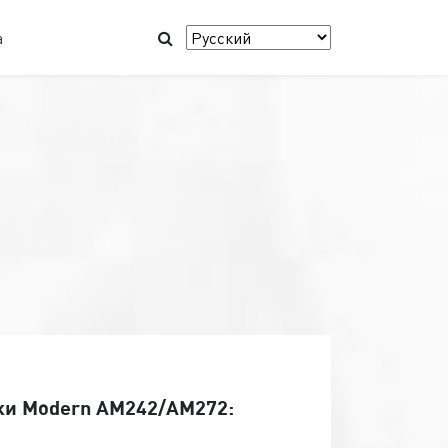
а
оки Modern AM242/AM272: