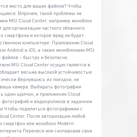
ется место для ваших файлов? Чтобы
ющиеся. Впрочем, такой проблемы не
ием MSI Cloud Center, например моноблок
 для организации частного облачного
о смартфона и которое вряд ли будет
бственном компьютере. Приложение Cloud
е Android и iOS, а также моноблоками MSI
 файлов – быстро и безопасно
вом MSI Cloud Center осуществляется в
я обладает весьма высокой устойчивостью
тически Вернувшись из поездки, не
а ваша камера. Выбирать фотографии
ть один щелчок, и приложение Cloud
х фотографий и видеороликов в заданном
ми Чтобы поделиться фотографиями с
Cloud Center. После авторизации любой
ез смартфон или моноблок Modern
интернета Перенеся или скопировав свои