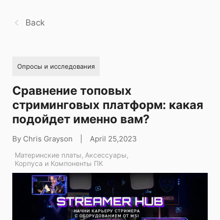
Back
Опросы и исследования
Сравнение топовых
стриминговых платформ: какая
подойдет именно вам?
By Chris Grayson
|
April 25,2023
Материнские платы
,
Аксессуары
,
Корпуса и Компоненты ПК