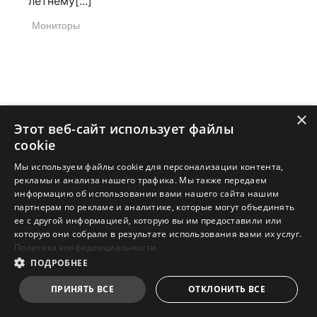
летнему[...]
Мониторы
×
Этот веб-сайт использует файлы
cookie
Подпишитесь на наш Блог
Мы используем файлы cookie для персонализации контента,
рекламы и анализа нашего трафика. Мы также передаем
Будьте в курсе последних новинок
информацию об использовании вами нашего сайта нашим
продукции, статей блога и новостей
партнерам по рекламе и аналитике, которые могут объединять
ее с другой информацией, которую вы им предоставили или
которую они собрали в результате использования вами их услуг.
Политика конфиденциальности
ПОДРОБНЕЕ
ПРИНЯТЬ ВСЕ
ОТКЛОНИТЬ ВСЕ
Подписаться