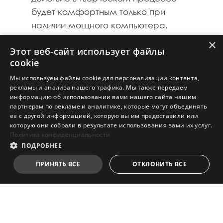
будет комфортным только при
наличии мощного компьютера.
Чтобы программы для работы с
×
Этот веб-сайт использует файлы
трехмерной графикой не
cookie
тормозили, требуются мощный
Мы используем файлы cookie для персонализации контента,
процессор и большой объем
рекламы и анализа нашего трафика. Мы также передаем
памяти. Например, весьма
информацию об использовании вами нашего сайта нашим
большую нагрузку на центральный
партнерам по рекламе и аналитике, которые могут объединять
ее с другой информацией, которую вы им предоставили или
процессор создают окна
которую они собрали в результате использования вами их услуг.
просмотра трехмерных сцен.
Политика конфиденциальности
ПОДРОБНЕЕ
Компьютер Creator от MSI,
ПРИНЯТЬ ВСЕ
ОТКЛОНИТЬ ВСЕ
оснащенный мощным
процессором Intel Core i9,
флагманской видеокартой и 64
гигабайтами памяти, способен