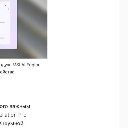
дуль MSI AI Engine
ойства.
рого важным
lation Pro
 в шумной