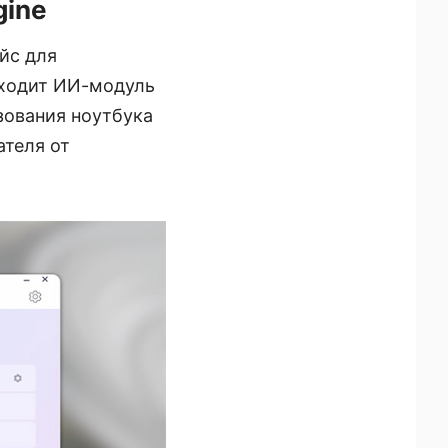
gine
йс для
входит ИИ-модуль
зования ноутбука
ателя от