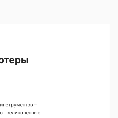
ьютеры
 инструментов –
тают великолепные