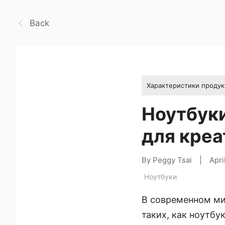
Back
Характеристики продук
Ноутбуки
для креа
By Peggy Tsai
|
Apri
Ноутбуки
В современном ми
таких, как ноутбу