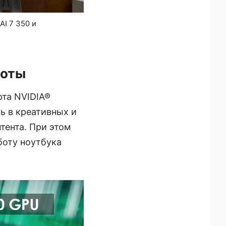
I 7 350 и
боты
рта NVIDIA®
ь в креативных и
тента. При этом
боту ноутбука