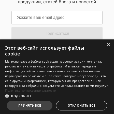
продукции, статей блога и новостей
Подписаться
×
Этот веб-сайт использует файлы
Подпишитесь на новостную рассылку
cookie
MSI
Мы используем файлы cookie для персонализации контента,
Поставьте галочку, если хотите получать наши
рекламы и анализа нашего трафика. Мы также передаем
последние новости и обновления. Нажимая здесь, вы
даете согласие на обработку ваших персональных
информацию об использовании вами нашего сайта нашим
данных компанией Micro-Star International Co., LTD для
партнерам по рекламе и аналитике, которые могут объединять
отправки вам информации о продуктах, услугах и
ее с другой информацией, которую вы им предоставили или
предстоящих мероприятиях. Обратите внимание, что вы
которую они собрали в результате использования вами их услуг.
можете отказаться от подписки на рассылку новостей
MSI
здесь
в любое время.
Политика конфиденциальности
Более подробная информация о нашей деятельности по
ПОДРОБНЕЕ
обработке данных доступна на странице
Политика
конфиденциальности MSI
ПРИНЯТЬ ВСЕ
ОТКЛОНИТЬ ВСЕ