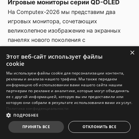
Игровые мониторы серии QD-OLED
На Computex-2026 мы представим два
игровых монитора, сочетающих
великолепное изображение на экранных
панелях нового поколения с
инновационными дополнительными
×
Этот веб-сайт использует файлы
функциями. Это модели MEG X и MPG OLED
cookie
322URDX36.
Мы используем файлы cookie для персонализации контента,
рекламы и анализа нашего трафика. Мы также передаем
информацию об использовании вами нашего сайта нашим
MEG X: первый игровой монитор с
партнерам по рекламе и аналитике, которые могут объединять
агентным ИИ
ее с другой информацией, которую вы им предоставили или
которую они собрали в результате использования вами их услуг.
Политика конфиденциальности
ПОДРОБНЕЕ
ПРИНЯТЬ ВСЕ
ОТКЛОНИТЬ ВСЕ