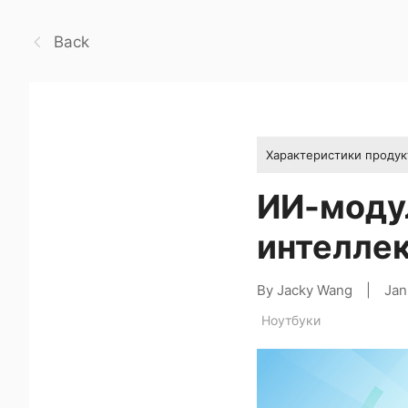
Back
Характеристики продук
ИИ-модул
интелле
By Jacky Wang
|
Jan
Ноутбуки