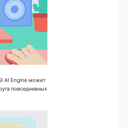
I AI Engine может
руга повседневных