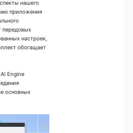
аспекты нашего
рсию приложения
ального
т передовых
ованных настроек,
еллект обогащает
AI Engine
ведения
ре основных