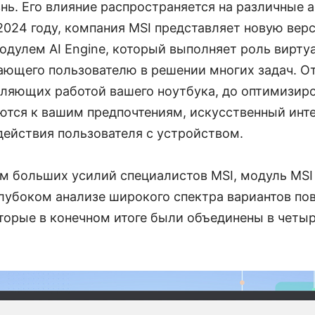
нь. Его влияние распространяется на различные 
 2024 году, компания MSI представляет новую ве
одулем AI Engine, который выполняет роль вирту
гающего пользователю в решении многих задач. О
вляющих работой вашего ноутбука, до оптимизир
ются к вашим предпочтениям, искусственный инт
действия пользователя с устройством.
м больших усилий специалистов MSI, модуль MSI 
глубоком анализе широкого спектра вариантов по
оторые в конечном итоге были объединены в четы