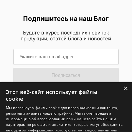
Подпишитесь на наш Блог
Будьте в курсе последних новинок
продукции, статей блога и новостей
Подписаться
×
Этот веб-сайт использует файлы
Подпишитесь на новостную рассылку
cookie
MSI
Мы используем файлы cookie для персонализации контента,
Поставьте галочку, если хотите получать наши
рекламы и анализа нашего трафика. Мы также передаем
последние новости и обновления. Нажимая здесь, вы
даете согласие на обработку ваших персональных
информацию об использовании вами нашего сайта нашим
данных компанией Micro-Star International Co., LTD для
партнерам по рекламе и аналитике, которые могут объединять
отправки вам информации о продуктах, услугах и
ее с другой информацией, которую вы им предоставили или
предстоящих мероприятиях. Обратите внимание, что вы