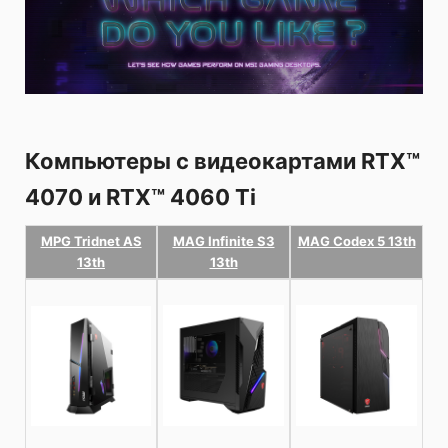
Компьютеры с видеокартами RTX™
4070 и RTX™ 4060 Ti
MPG Tridnet AS
MAG Infinite S3
MAG Codex 5 13th
13th
13th