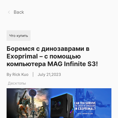
Back
Что купить
Боремся с динозаврами в
Exoprimal – с помощью
компьютера MAG Infinite S3!
By Rick Kuo
|
July 21,2023
Десктопы