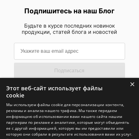
Подпишитесь на наш Блог
Будьте в курсе последних новинок
продукции, статей блога и новостей
Подписаться
×
Этот веб-сайт использует файлы
Подпишитесь на новостную рассылку
cookie
MSI
Мы используем файлы cookie для персонализации контента,
Поставьте галочку, если хотите получать наши
рекламы и анализа нашего трафика. Мы также передаем
последние новости и обновления. Нажимая здесь, вы
даете согласие на обработку ваших персональных
информацию об использовании вами нашего сайта нашим
данных компанией Micro-Star International Co., LTD для
партнерам по рекламе и аналитике, которые могут объединять
отправки вам информации о продуктах, услугах и
ее с другой информацией, которую вы им предоставили или
предстоящих мероприятиях. Обратите внимание, что вы
которую они собрали в результате использования вами их услуг.
можете отказаться от подписки на рассылку новостей
MSI
здесь
в любое время.