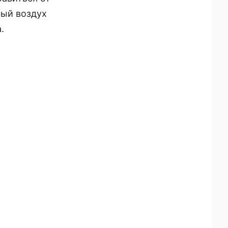
ный воздух
.