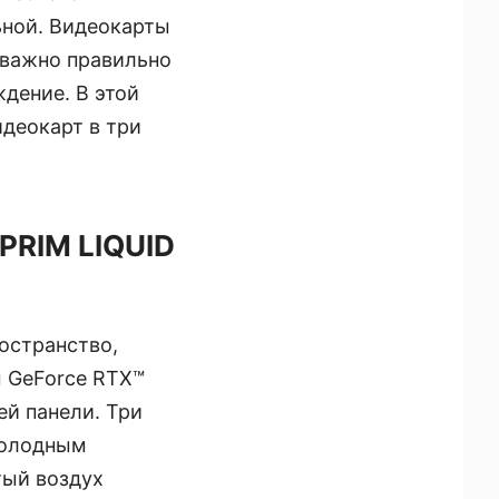
ьной. Видеокарты
 важно правильно
дение. В этой
деокарт в три
PRIM LIQUID
остранство,
 GeForce RTX™
ей панели. Три
холодным
тый воздух