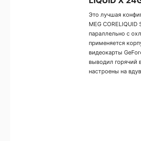
LIQUID X 24
Это лучшая конфиг
MEG CORELIQUID S3
параллельно с ох
применяется корп
видеокарты GeFor
выводил горячий в
настроены на вдув