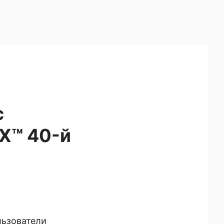
с
X™ 40-й
льзователи