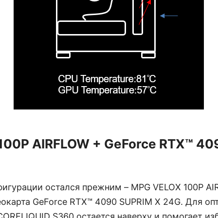
100P AIRFLOW + GeForce RTX™ 40
нфигурации остался прежним – MPG VELOX 100P AI
еокарта GeForce RTX™ 4090 SUPRIM X 24G. Для оп
ORELIQUID S360 остается наверху и помогает изб