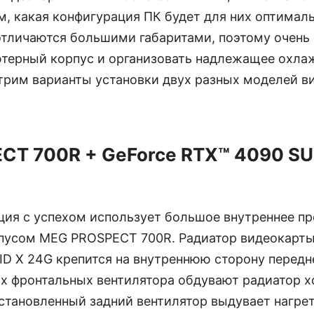
м, какая конфигурация ПК будет для них оптимал
отличаются большими габаритами, поэтому очень
терный корпус и организовать надлежащее охлаж
трим варианты установки двух разных моделей ви
CT 700R + GeForce RTX™ 4090 SU
ция с успехом использует большое внутреннее пр
пусом MEG PROSPECT 700R. Радиатор видеокарты
D X 24G крепится на внутреннюю сторону передн
х фронтальных вентилятора обдувают радиатор 
установленный задний вентилятор выдувает нагре