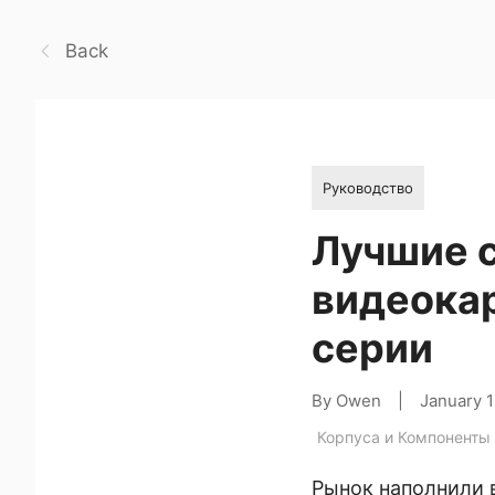
Back
Руководство
Лучшие с
видеокар
серии
By Owen
|
January 
Корпуса и Компоненты
Рынок наполнили 