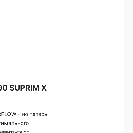
90 SUPRIM X
RFLOW – но теперь
тимального
авиться от