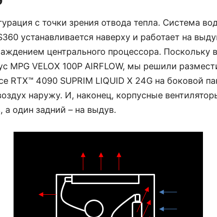
G
урация с точки зрения отвода тепла. Система во
60 устанавливается наверху и работает на выду
лаждением центрального процессора. Поскольку в
ус MPG VELOX 100P AIRFLOW, мы решили размест
ce RTX™ 4090 SUPRIM LIQUID X 24G на боковой па
оздух наружу. И, наконец, корпусные вентилятор
, а один задний – на выдув.