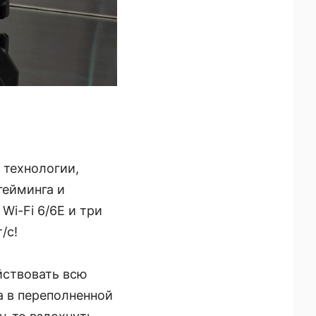
 технологии,
гейминга и
Wi-Fi 6/6E и три
/с!
йствовать всю
а в переполненной