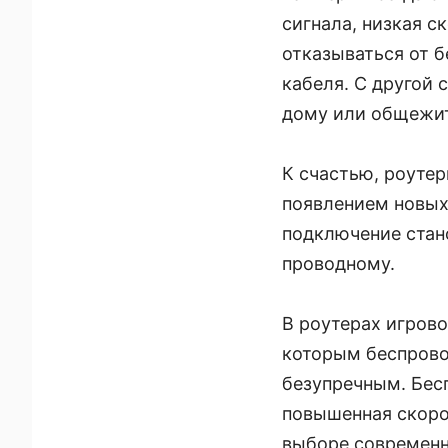
сигнала, низкая с
отказываться от б
кабеля. С другой 
дому или общежит
К счастью, роуте
появлением новых с
подключение стано
проводному.
В роутерах игров
которым беспрово
безупречным. Бес
повышенная скоро
выборе современн