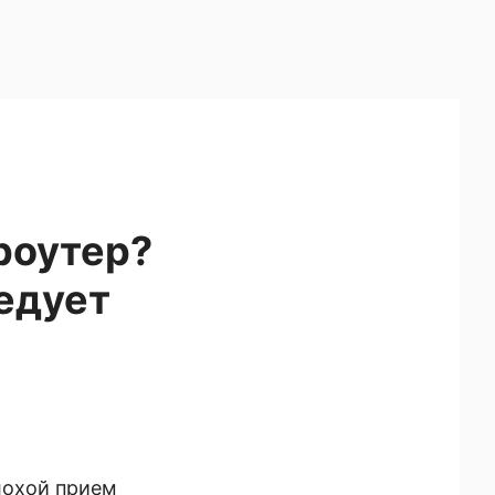
роутер?
едует
Плохой прием