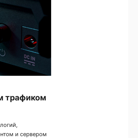
м трафиком
ологий,
нтом и сервером