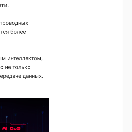
ети.
спроводных
ется более
ым интеллектом,
о не только
ередаче данных.