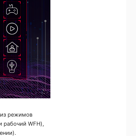
 из режимов
 и рабочий WFH),
ении).