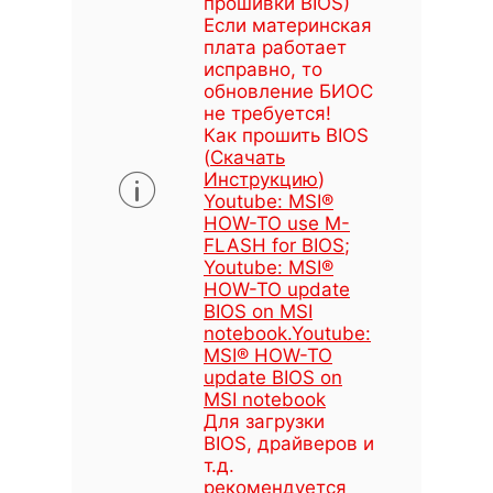
прошивки BIOS)
Если материнская
плата работает
исправно, то
обновление БИОС
не требуется!
Как прошить BIOS
(
Скачать
Инструкцию
)
Youtube: MSI®
HOW-TO use M-
FLASH for BIOS
;
Youtube: MSI®
HOW-TO update
BIOS on MSI
notebook
.
Youtube:
MSI® HOW-TO
update BIOS on
MSI notebook
Для загрузки
BIOS, драйверов и
т.д.
рекомендуется