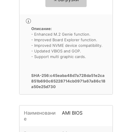
Описание:
- Enhanced M.2 Genie function.
- Improved Board Explorer function.
- Improved NVME device compatibility.
- Updated VBIOS and GOP.
- Support multi graphic cards.
SHA-256:c45eaba48d7a728da51e2ca
851b690c65228714cb0971a67a86c18
a50e25d730
Наименовани
AMI BIOS
е