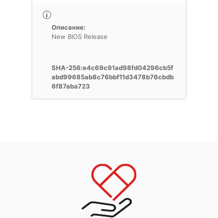
Описание:
New BIOS Release
SHA-256:e4c69c91ad98fd04296cb5f
abd99685ab8c76bbf11d3478b76cbdb
6f87aba723