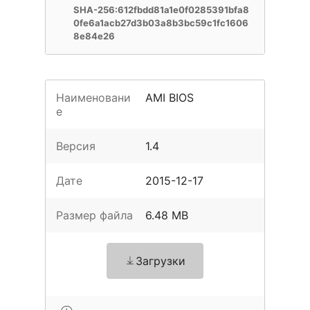
SHA-256:612fbdd81a1e0f0285391bfa8
0fe6a1acb27d3b03a8b3bc59c1fc1606
8e84e26
Наименовани
AMI BIOS
е
Версия
1.4
Дате
2015-12-17
Размер файла
6.48 MB
Загрузки