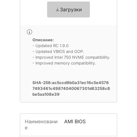
Загрузки
Описание:
- Updated RC 1.9.0
- Updated VBIOS and GOP.
- Improved Intel 750 NVME compatibility.
- Improved memory compatibility.
SHA-256:ac5ccd9b0a31ec16c5e4576
7493461c49874040067301d63258c8
be5aa108e39
Наименовани
AMI BIOS
е