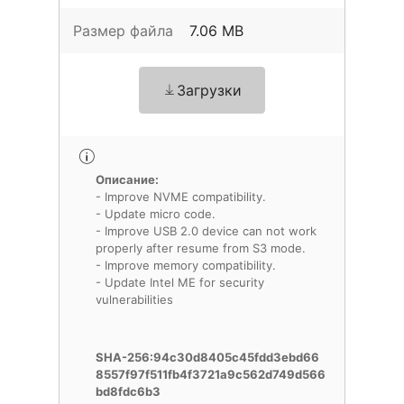
Размер файла
7.06 MB
Загрузки
Описание:
- Improve NVME compatibility.
- Update micro code.
- Improve USB 2.0 device can not work
properly after resume from S3 mode.
- Improve memory compatibility.
- Update Intel ME for security
vulnerabilities
SHA-256:94c30d8405c45fdd3ebd66
8557f97f511fb4f3721a9c562d749d566
bd8fdc6b3