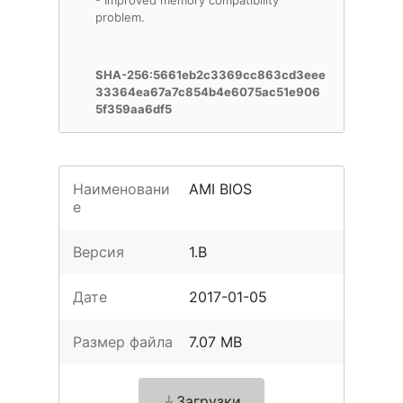
- Improved memory compatibility
problem.
SHA-256:5661eb2c3369cc863cd3eee
33364ea67a7c854b4e6075ac51e906
5f359aa6df5
Наименовани
AMI BIOS
е
Версия
1.B
Дате
2017-01-05
Размер файла
7.07 MB
Загрузки