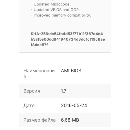
- Updated Microcode.
- Updated VBIOS and GOP.
- Improved memory compatibility.
SHA-256:dc54fb4d53f77b11f367a4d4
b5a15e00dd841940734d3dc1cf19c8ae
f8dae57f
Наименовани
AMI BIOS
е
Версия
1.7
Дате
2016-05-24
Размер файла
6.68 MB