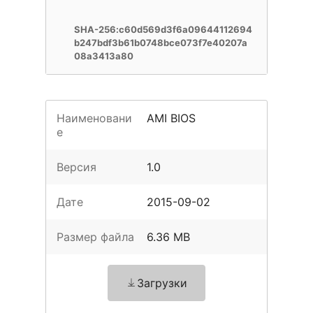
SHA-256:c60d569d3f6a09644112694
b247bdf3b61b0748bce073f7e40207a
08a3413a80
Наименовани
AMI BIOS
е
Версия
1.0
Дате
2015-09-02
Размер файла
6.36 MB
Загрузки