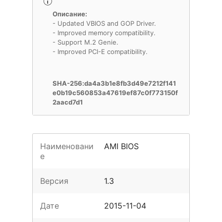
Описание:
- Updated VBIOS and GOP Driver.
- Improved memory compatibility.
- Support M.2 Genie.
- Improved PCI-E compatibility.
SHA-256:da4a3b1e8fb3d49e7212f141
e0b19c560853a47619ef87c0f773150f
2aacd7d1
Наименовани
AMI BIOS
е
Версия
1.3
Дате
2015-11-04