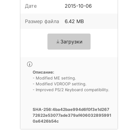
Дате
2015-10-06
Размер файла
6.42 MB
Загрузки
Описание:
- Modified ME setting.
- Modified VDROOP setting.
- Improved PS/2 Keyboard compatibility.
SHA-256:4ba42bae994d6f0f3e1d267
72622e53077ade379af406032895991
0a6426b54c