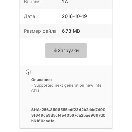
Версия
1.A
Дате
2016-10-19
Размер файла
6.78 MB
Загрузки
Описание:
- Supported next generation new Intel
CPU.
SHA-256:8596555edf2342b2ddd7490
3f649ca9d5cf4e40567ca2bae9697d0
b6160ead1a