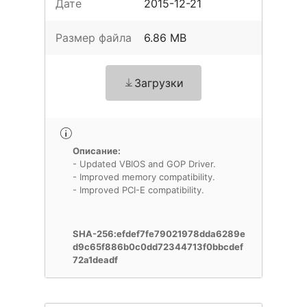
Дате
2015-12-21
Размер файла
6.86 MB
Загрузки
Описание:
- Updated VBIOS and GOP Driver.
- Improved memory compatibility.
- Improved PCI-E compatibility.
SHA-256:efdef7fe79021978dda6289e
d9c65f886b0c0dd72344713f0bbcdef
72a1deadf