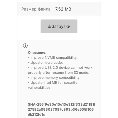
Размер файла
7.52 MB
Загрузки
Описание:
- Improve NVME compatibility.
- Update micro code.
- Improve USB 2.0 device can not work
properly after resume from S3 mode.
- Improve memory compatibility.
- Update Intel ME for security
vulnerabilities
SHA-256:9e30e10c13e312f333d21181f
27582a093037087c893b36e505f106
db212fd1c