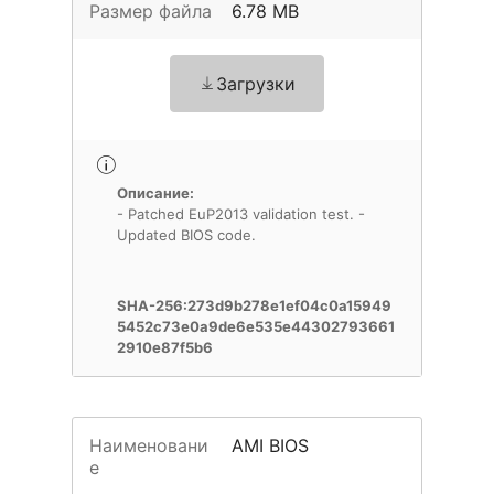
Размер файла
6.78 MB
Загрузки
Описание:
- Patched EuP2013 validation test. -
Updated BIOS code.
SHA-256:273d9b278e1ef04c0a15949
5452c73e0a9de6e535e44302793661
2910e87f5b6
Наименовани
AMI BIOS
е