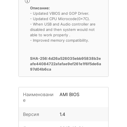
Описание:
- Updated VBIOS and GOP Driver.
- Updated CPU Microcode(0x7C).
- When USB and Audio controller are
disabled and then system would not
able to work properly .
- Improved memory compatibility.
SHA-256:4d26a526035ebb95838b3e
afe44084722a1afae9ef261e1f6f5de6a
97d04b6ca
Наименовани
AMI BIOS
е
Версия
1.4