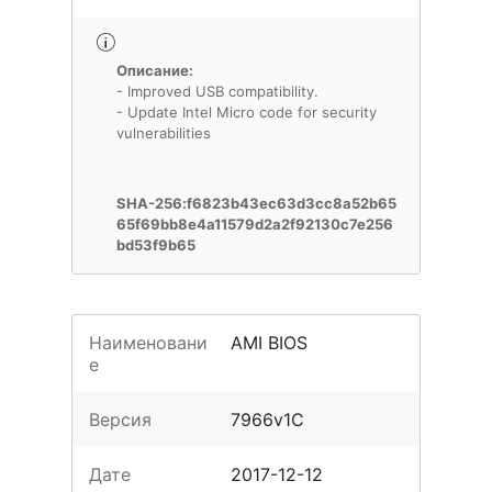
Описание:
- Improved USB compatibility.
- Update Intel Micro code for security
vulnerabilities
SHA-256:f6823b43ec63d3cc8a52b65
65f69bb8e4a11579d2a2f92130c7e256
bd53f9b65
Наименовани
AMI BIOS
е
Версия
7966v1C
Дате
2017-12-12