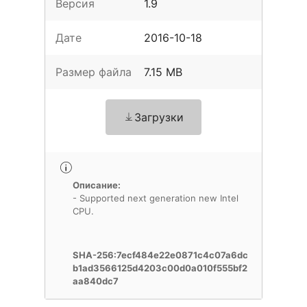
Версия
1.9
Дате
2016-10-18
Размер файла
7.15 MB
Загрузки
Описание:
- Supported next generation new Intel
CPU.
SHA-256:7ecf484e22e0871c4c07a6dc
b1ad3566125d4203c00d0a010f555bf2
aa840dc7