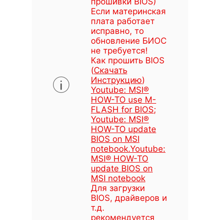
прошивки BIOS)
Если материнская
плата работает
исправно, то
обновление БИОС
не требуется!
Как прошить BIOS
(
Скачать
Инструкцию
)
Youtube: MSI®
HOW-TO use M-
FLASH for BIOS
;
Youtube: MSI®
HOW-TO update
BIOS on MSI
notebook
.
Youtube:
MSI® HOW-TO
update BIOS on
MSI notebook
Для загрузки
BIOS, драйверов и
т.д.
рекомендуется