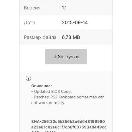
Версия
1.1
Дате
2015-09-14
Размер файла
6.78 MB
Загрузки
Описание:
- Updated BIOS Code.
- Patched PS2 Keyboard sometimes can
not work normally.
SHA-256:32c5b356b8e6d648196560
a23e81cb2a6c1f7cb6f637593ad449cc