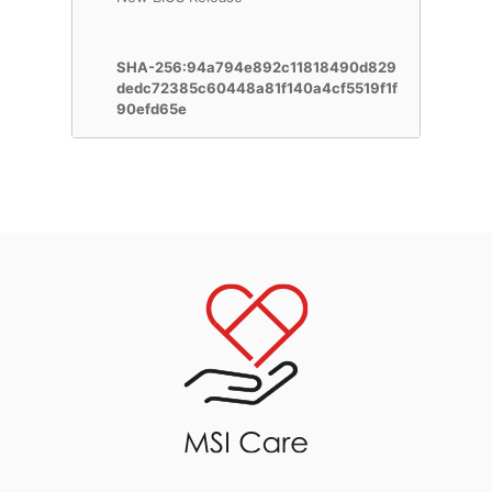
SHA-256:94a794e892c11818490d829
dedc72385c60448a81f140a4cf5519f1f
90efd65e