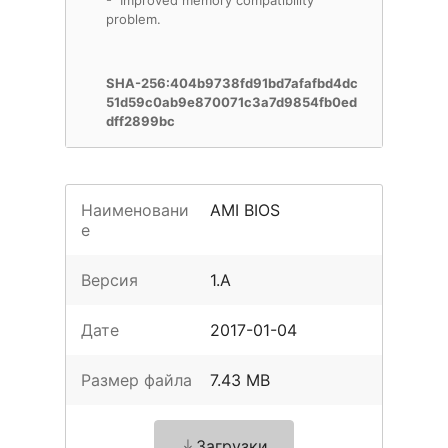
- Improved memory compatibility
problem.
SHA-256:404b9738fd91bd7afafbd4dc
51d59c0ab9e870071c3a7d9854fb0ed
dff2899bc
Наименовани
AMI BIOS
е
Версия
1.A
Дате
2017-01-04
Размер файла
7.43 MB
Загрузки