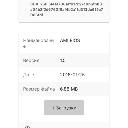
SHA-256:5f4a1738affd17c27c9b6fb83
a04b2f2d6763f6af4b2a11d313de615e7
066fdf
Наименовани
AMI BIOS
е
Версия
1.5
Дате
2016-01-25
Размер файла
6.88 MB
Загрузки