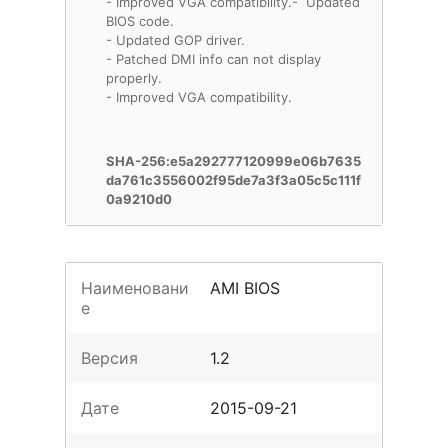
- Improved VGA compatibility.- Updated
BIOS code.
- Updated GOP driver.
- Patched DMI info can not display
properly.
SHA-256:e5a292777120999e06b7635
da761c3556002f95de7a3f3a05c5c111f
0a9210d0
Наименовани
AMI BIOS
е
Версия
1.2
Дате
2015-09-21