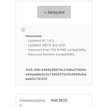
Загрузки
Описание:
- Updated RC 1.9.0
- Updated VBIOS and GOP.
- Improved Intel 750 NVME compatibility.
- Improved memory compatibility.
SHA-256:4466e55670c23d9a279b9b
e84eddde2c3c729b837027a3949a8d
bafd7c791257
Наименовани
AMI BIOS
е