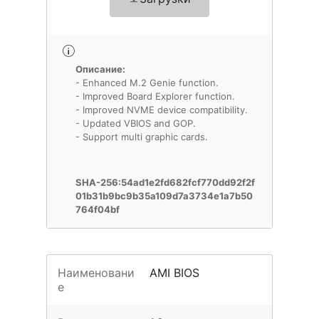
Описание:
- Enhanced M.2 Genie function.
- Improved Board Explorer function.
- Improved NVME device compatibility.
- Updated VBIOS and GOP.
- Support multi graphic cards.
SHA-256:54ad1e2fd682fcf770dd92f2f
01b31b9bc9b35a109d7a3734e1a7b50
764f04bf
Наименовани
AMI BIOS
е