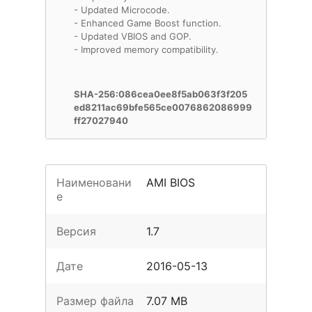
- Updated Microcode.
- Enhanced Game Boost function.
- Updated VBIOS and GOP.
- Improved memory compatibility.
SHA-256:086cea0ee8f5ab063f3f205
ed8211ac69bfe565ce0076862086999
ff27027940
Наименовани
AMI BIOS
е
Версия
1.7
Дате
2016-05-13
Размер файла
7.07 MB