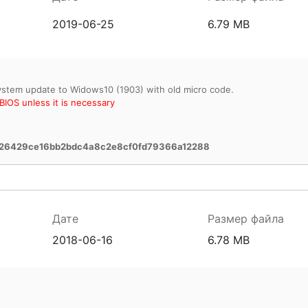
2019-06-25
6.79 MB
IOS unless it is necessary
26429ce16bb2bdc4a8c2e8cf0fd79366a12288
Дате
Размер файла
2018-06-16
6.78 MB