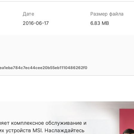
Дате
Размер файла
2016-06-17
6.83 MB
eea1eba784c7ec44cee20b55eb1110486262f0
ляет комплексное обслуживание и
х устройств MSI. Наслаждайтесь