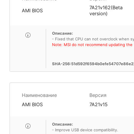
7A21v162(Beta
AMI BIOS
version)
Описание:
Note: MSI do not recommend updating the B
SHA-256:51d592f6594b0efe54707e86e2
Наименование
Версия
AMI BIOS
7A21v15
Описание:
- Improve USB device compatibility.