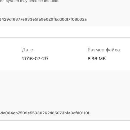
hen system may become instable.
6429cf6877e633e5fa9e029fbdd0df7f08b32a
Дате
Размер файла
2016-07-29
6.86 MB
5dc064cb7509e55330262d65073bfa3dfd0110f