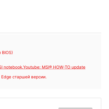
 BIOS)
I notebook
.
Youtube: MSI® HOW-TO update
и Edge старшей версии.