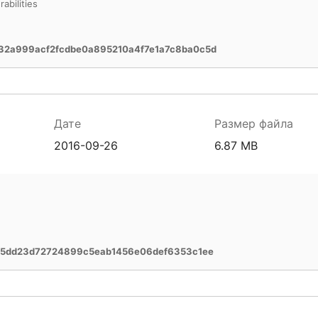
abilities
2a999acf2fcdbe0a895210a4f7e1a7c8ba0c5d
Дате
Размер файла
2016-09-26
6.87 MB
c5dd23d72724899c5eab1456e06def6353c1ee