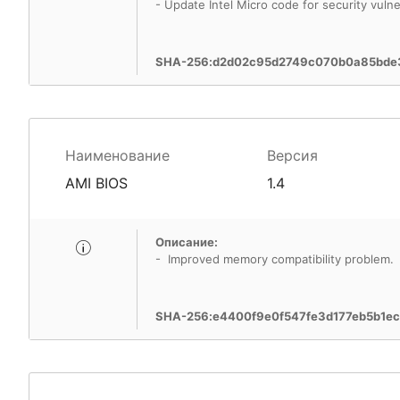
- Update Intel Micro code for security vulner
SHA-256:d2d02c95d2749c070b0a85bde3
Наименование
Версия
AMI BIOS
1.4
Описание:
- Improved memory compatibility problem.
SHA-256:e4400f9e0f547fe3d177eb5b1e