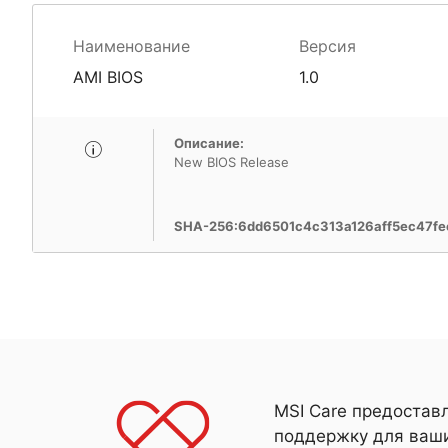
Наименование
Версия
AMI BIOS
1.0
Описание:
New BIOS Release
SHA-256:6dd6501c4c313a126aff5ec47f
MSI Care предостав
поддержку для ваши