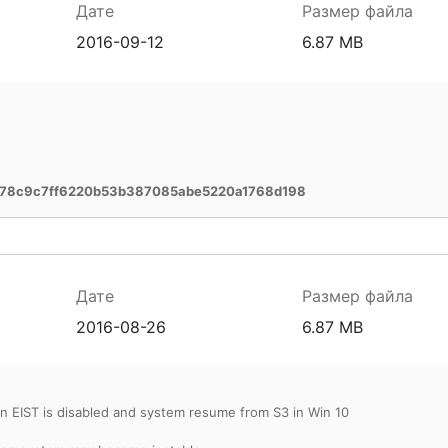
Дате
Размер файла
2016-09-12
6.87 MB
78c9c7ff6220b53b387085abe5220a1768d198
Дате
Размер файла
2016-08-26
6.87 MB
n EIST is disabled and system resume from S3 in Win 10