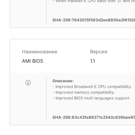
- When Haswell-E CPU Raito over 37 and t
SHA-256:7642015f593d2ee8850a2f4152
Наименование
Версия
AMI BIOS
1.1
Описание:
- Improved Broadwell-E CPU compatibility.
- Improved memory compatibility.
- Improved BIOS multi languages support.
SHA-256:83c42fa86271c2542c626bee6