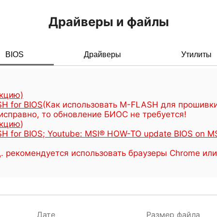
Драйверы и файлы
BIOS
Драйверы
Утилиты
укцию)
H for BIOS
(Как использовать M-FLASH для прошивки
исправно, то обновление БИОС не требуется!
укцию
)
H for BIOS
;
Youtube: MSI® HOW-TO update BIOS on MS
.д. рекомендуется использовать браузеры Chrome ил
Дате
Размер файла