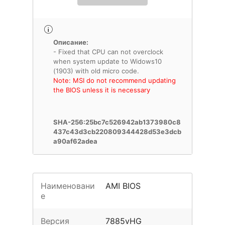
Описание:
- Fixed that CPU can not overclock
when system update to Widows10
Note: MSI do not recommend updating
the BIOS unless it is necessary
SHA-256:25bc7c526942ab1373980c8
437c43d3cb220809344428d53e3dcb
a90af62adea
Наименовани
AMI BIOS
е
Версия
7885vHG