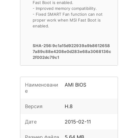
Fast Boot is enabled.
- Improved memory compatibility.
- Fixed SMART Fan function can not
proper work when MSI Fast Boot is
enabled.
SHA-256:9c1a15d922939a9b8612658
7a89c88e4208e0d283e68a3068136c
2f002dc79c1
Наименовани
AMI BIOS
е
Версия
H.8
Дате
2015-02-11
Размер файла
5.64 MB