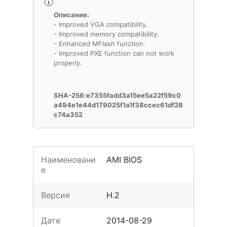
Описание:
- Improved VGA compatibility.
- Improved memory compatibility.
- Enhanced MFlash function.
- Improved PXE function can not work
properly.
SHA-256:e7355fadd3a15ee5a22f59c0
a494e1e44d179025f1a1f38ccec61df28
c74a352
Наименовани
AMI BIOS
е
Версия
H.2
Дате
2014-08-29