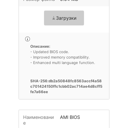
Загрузки
Описание:
- Updated BIOS code.
- Improved memory compatibility.
- Enhanced multi language function.
SHA-256:db2a50848fc8563accf4a58
c701424150ffc1cbb02ac714ae4d8cff5
fe7a66ee
Наименовани
AMI BIOS
е