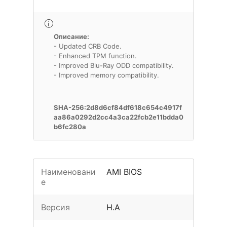
Описание:
- Updated CRB Code.
- Enhanced TPM function.
- Improved Blu-Ray ODD compatibility.
- Improved memory compatibility.
SHA-256:2d8d6cf84df618c654c4917f
aa86a0292d2cc4a3ca22fcb2e11bdda0
b6fc280a
Наименовани
AMI BIOS
е
Версия
H.A