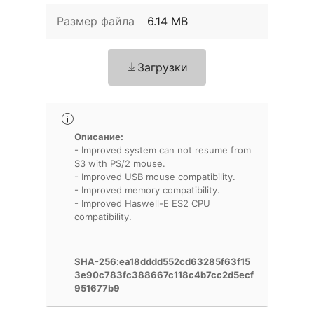
Размер файла
6.14 MB
Загрузки
Описание:
- Improved system can not resume from
S3 with PS/2 mouse.
- Improved USB mouse compatibility.
- Improved memory compatibility.
- Improved Haswell-E ES2 CPU
compatibility.
SHA-256:ea18dddd552cd63285f63f15
3e90c783fc388667c118c4b7cc2d5ecf
951677b9