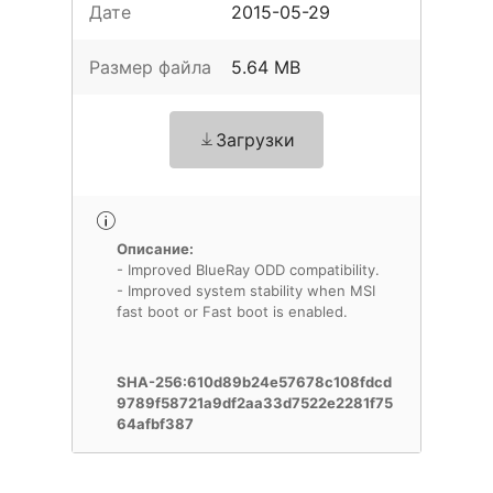
Дате
2015-05-29
Размер файла
5.64 MB
Загрузки
Описание:
- Improved BlueRay ODD compatibility.
- Improved system stability when MSI
fast boot or Fast boot is enabled.
SHA-256:610d89b24e57678c108fdcd
9789f58721a9df2aa33d7522e2281f75
64afbf387