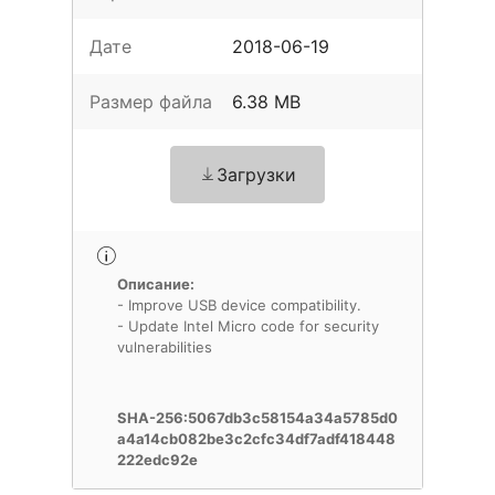
Дате
2018-06-19
Размер файла
6.38 MB
Загрузки
Описание:
- Improve USB device compatibility.
- Update Intel Micro code for security
vulnerabilities
SHA-256:5067db3c58154a34a5785d0
a4a14cb082be3c2cfc34df7adf418448
222edc92e