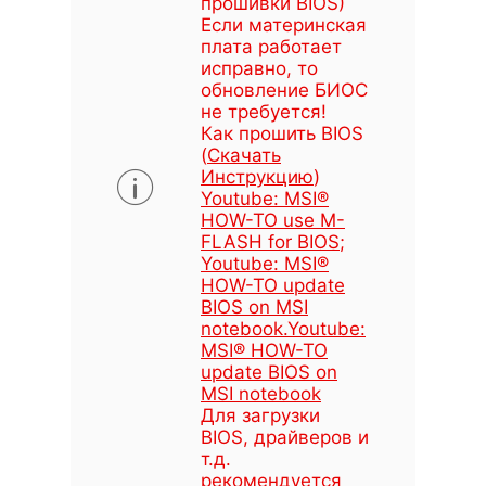
прошивки BIOS)
Если материнская
плата работает
исправно, то
обновление БИОС
не требуется!
Как прошить BIOS
(
Скачать
Инструкцию
)
Youtube: MSI®
HOW-TO use M-
FLASH for BIOS
;
Youtube: MSI®
HOW-TO update
BIOS on MSI
notebook
.
Youtube:
MSI® HOW-TO
update BIOS on
MSI notebook
Для загрузки
BIOS, драйверов и
т.д.
рекомендуется