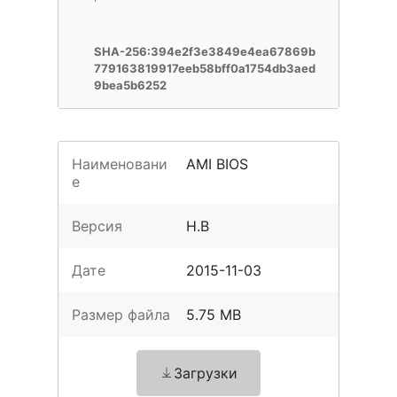
SHA-256:394e2f3e3849e4ea67869b
779163819917eeb58bff0a1754db3aed
9bea5b6252
Наименовани
AMI BIOS
е
Версия
H.B
Дате
2015-11-03
Размер файла
5.75 MB
Загрузки