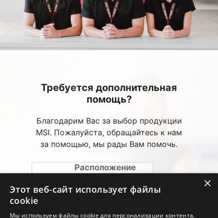
Требуется дополнительная
помощь?
Благодарим Вас за выбор продукции
MSI. Пожалуйста, обращайтесь к нам
за помощью, мы рады Вам помочь.
Расположение
авторизированных
×
сервисных центров
Этот веб-сайт использует файлы
(АСЦ)
cookie
Мы используем файлы cookie для персонализации контента,
Веб-консультация