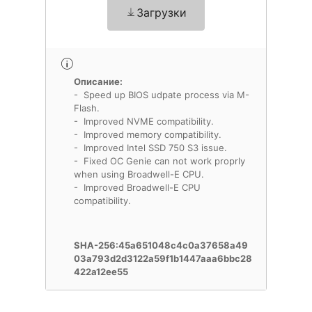
Загрузки
Описание:
- Speed up BIOS udpate process via M-
Flash.
- Improved NVME compatibility.
- Improved memory compatibility.
- Improved Intel SSD 750 S3 issue.
- Fixed OC Genie can not work proprly
when using Broadwell-E CPU.
- Improved Broadwell-E CPU
compatibility.
SHA-256:45a651048c4c0a37658a49
03a793d2d3122a59f1b1447aaa6bbc28
422a12ee55