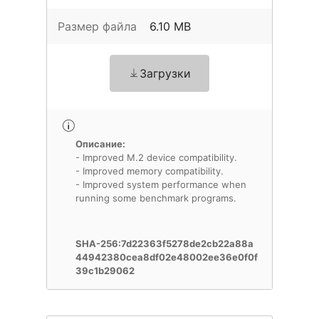
Размер файла
6.10 MB
Загрузки
Описание:
- Improved M.2 device compatibility.
- Improved memory compatibility.
- Improved system performance when
running some benchmark programs.
SHA-256:7d22363f5278de2cb22a88a
44942380cea8df02e48002ee36e0f0f
39c1b29062