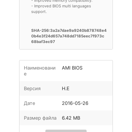
- Improved memory compatibility.
- Improved BIOS multi languages
support.
SHA-256:3a2a7dae9a9240b878748e4
0b4e3f24d657a748dd7185eec7f973c
68baf3ec97
Наименовани
AMI BIOS
е
Версия
H.E
Дате
2016-05-26
Размер файла
6.42 MB