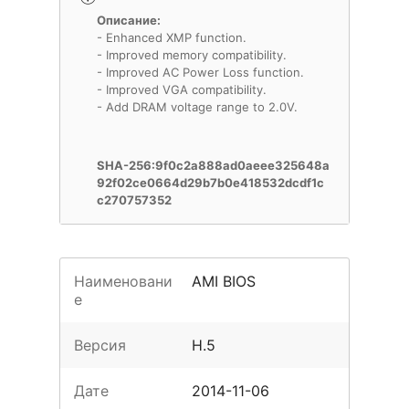
Описание:
- Enhanced XMP function.
- Improved memory compatibility.
- Improved AC Power Loss function.
- Improved VGA compatibility.
- Add DRAM voltage range to 2.0V.
SHA-256:9f0c2a888ad0aeee325648a
92f02ce0664d29b7b0e418532dcdf1c
c270757352
Наименовани
AMI BIOS
е
Версия
H.5
Дате
2014-11-06