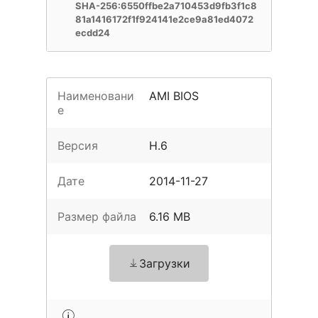
SHA-256:6550ffbe2a710453d9fb3f1c8
81a1416172f1f924141e2ce9a81ed4072
ecdd24
Наименовани
AMI BIOS
е
Версия
H.6
Дате
2014-11-27
Размер файла
6.16 MB
Загрузки