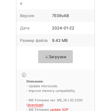
е
Версия
7E06vAB
Дате
2024-01-22
Размер файла
9.43 MB
Загрузки
Описание:
- Update microcode.
- Improve memory compatibility.
- ME Firmware ver: ME_16.1.30.2330
(
download
)
- ME Firmware
update SOP