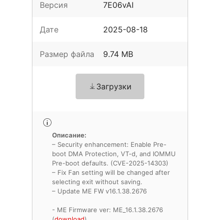
Версия
7E06vAI
Дате
2025-08-18
Размер файла
9.74 MB
Загрузки
Описание:
– Security enhancement: Enable Pre-
boot DMA Protection, VT-d, and IOMMU
Pre-boot defaults. (CVE-2025-14303)
– Fix Fan setting will be changed after
selecting exit without saving.
– Update ME FW v16.1.38.2676
- ME Firmware ver: ME_16.1.38.2676
(
download
)