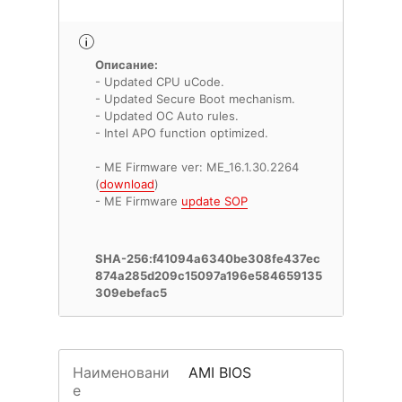
Описание:
- Updated CPU uCode.
- Updated Secure Boot mechanism.
- Updated OC Auto rules.
- Intel APO function optimized.
- ME Firmware ver: ME_16.1.30.2264
(
download
)
- ME Firmware
update SOP
SHA-256:f41094a6340be308fe437ec
874a285d209c15097a196e584659135
309ebefac5
Наименовани
AMI BIOS
е