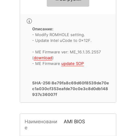
Описание:
- Modify ROMHOLE setting.
- Update Intel uCode to 0x12F.
- ME Firmware ver: ME_16.1.35.2557
(
download
)
- ME Firmware
update SOP
SHA-256:8e79fa8c69d60f8539de70e
c1a030cf353eafde70c0e3c8d0db148
937c36007f
Наименовани
AMI BIOS
е