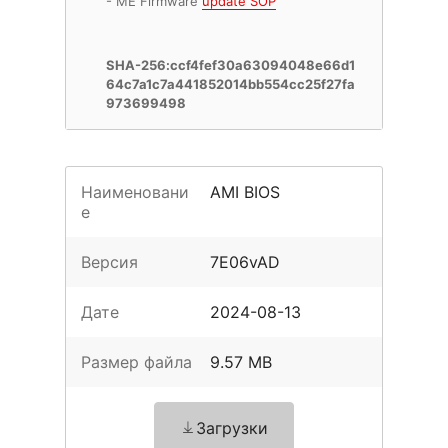
- ME Firmware
update SOP
SHA-256:ccf4fef30a63094048e66d1
64c7a1c7a441852014bb554cc25f27fa
973699498
Наименовани
AMI BIOS
е
Версия
7E06vAD
Дате
2024-08-13
Размер файла
9.57 MB
Загрузки