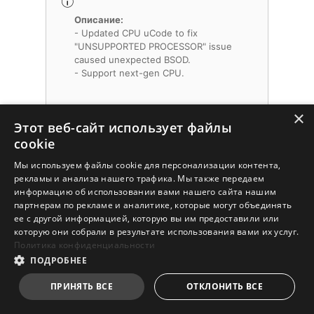
Описание:
- Updated CPU uCode to fix
"UNSUPPORTED PROCESSOR" issue
caused unexpected BSOD.
- Support next-gen CPU.
×
SHA-256:4af1a407d43ca331cd227c49
Этот веб-сайт использует файлы
9bbebb8f307e5040c1ac815b205e114b
cookie
de5a510d
Мы используем файлы cookie для персонализации контента,
рекламы и анализа нашего трафика. Мы также передаем
информацию об использовании вами нашего сайта нашим
партнерам по рекламе и аналитике, которые могут объединять
Наименовани
AMI BIOS
ее с другой информацией, которую вы им предоставили или
е
которую они собрали в результате использования вами их услуг.
Политика конфиденциальности
Версия
7E06vA7
ПОДРОБНЕЕ
ПРИНЯТЬ ВСЕ
ОТКЛОНИТЬ ВСЕ
Дате
2023-06-13