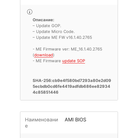
Описание:
– Update GOP.
– Update Micro Code.
– Update ME FW v16.1.40.2765
- ME Firmware ver: ME_16.1.40.2765
(
download
)
- ME Firmware
update SOP
SHA-256:cb9e4f580bd7293a80e2d09
5ecbdb0cd6fe4419adfdb686ee82934
4c85851446
Наименовани
AMI BIOS
е