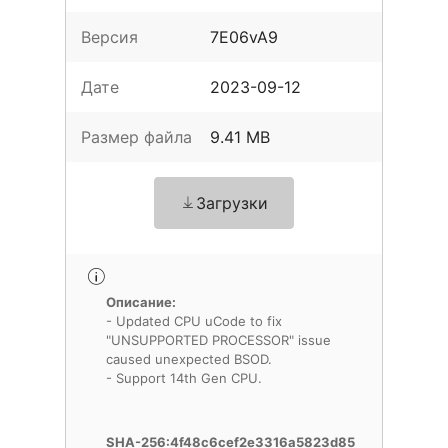
Версия
7E06vA9
Дате
2023-09-12
Размер файла
9.41 MB
Загрузки
Описание:
- Updated CPU uCode to fix
"UNSUPPORTED PROCESSOR" issue
caused unexpected BSOD.
- Support 14th Gen CPU.
SHA-256:4f48c6cef2e3316a5823d85