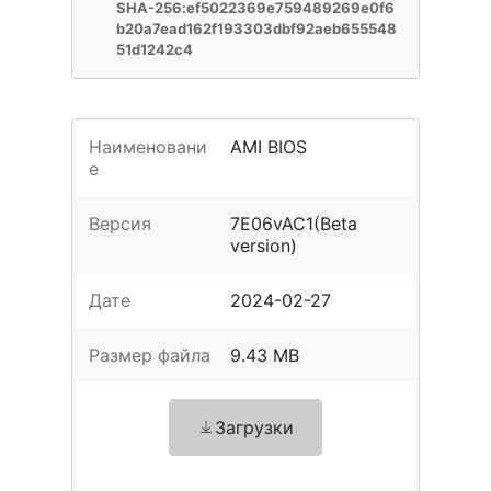
SHA-256:ef5022369e759489269e0f6
b20a7ead162f193303dbf92aeb655548
51d1242c4
Наименовани
AMI BIOS
е
Версия
7E06vAC1(Beta
version)
Дате
2024-02-27
Размер файла
9.43 MB
Загрузки