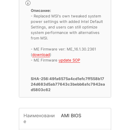
Описание:
- Replaced MSI's own tweaked system
power settings with added Intel Default
Settings, and users can still optimize
system performance with alternatives
from MSI.
- ME Firmware ver: ME_16.1.30.2361
(
download
)
- ME Firmware
update SOP
SHA-256:49fa6575a4cd1efc7ff558b17
24d683d5ab77643c3bebb6a1c7942ea
d5803c62
Наименовани
AMI BIOS
е