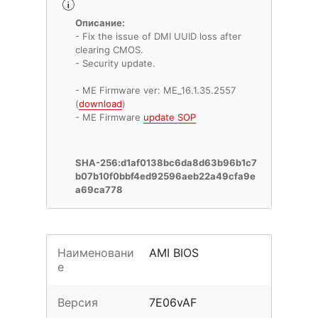
Описание:
- Fix the issue of DMI UUID loss after
clearing CMOS.
- Security update.
- ME Firmware ver: ME_16.1.35.2557
(
download
)
- ME Firmware
update SOP
SHA-256:d1af0138bc6da8d63b96b1c7
b07b10f0bbf4ed92596aeb22a49cfa9e
a69ca778
Наименовани
AMI BIOS
е
Версия
7E06vAF