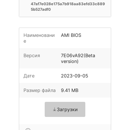
47af7e028e175a7b918aa83efd33c889
5b527adf0
Наименовани
AMI BIOS
е
Версия
7E06vA92(Beta
version)
Дате
2023-09-05
Размер файла
9.41 MB
Загрузки