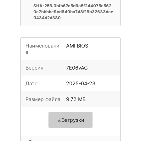
SHA-256:0bfb67c5d6a5f244075e562
0c7bbbbe9cd640ba748f18b32633dae
0434d2d380
Наименовани
AMI BIOS
е
Версия
7E06vAG
Дате
2025-04-23
Размер файла
9.72 MB
Загрузки