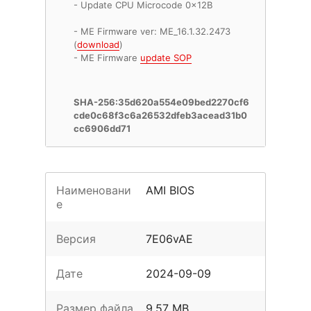
- Update CPU Microcode 0x12B
- ME Firmware ver: ME_16.1.32.2473
(
download
)
- ME Firmware
update SOP
SHA-256:35d620a554e09bed2270cf6
cde0c68f3c6a26532dfeb3acead31b0
cc6906dd71
Наименовани
AMI BIOS
е
Версия
7E06vAE
Дате
2024-09-09
Размер файла
9.57 MB