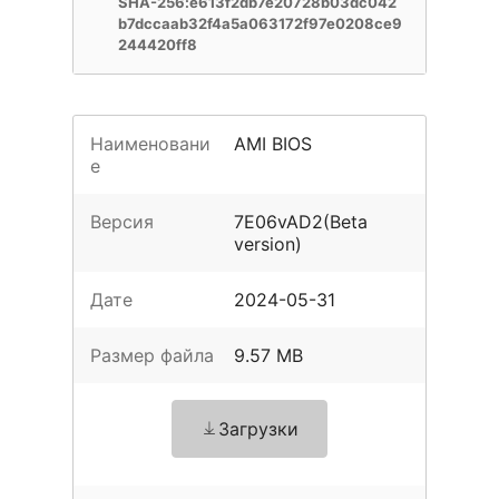
SHA-256:e613f2db7e20728b03dc042
b7dccaab32f4a5a063172f97e0208ce9
244420ff8
Наименовани
AMI BIOS
е
Версия
7E06vAD2(Beta
version)
Дате
2024-05-31
Размер файла
9.57 MB
Загрузки