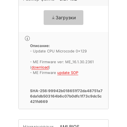
Загрузки
Описание:
- Update CPU Microcode 0x129
- ME Firmware ver: ME_16.1.30.2361
(
download
)
- ME Firmware
update SOP
SHA-256:99942b018651f72da48751a7
6da1db503164b6c07b0dfc1f73c9dc5c
421fd669
Наименовани
AMI BIOS