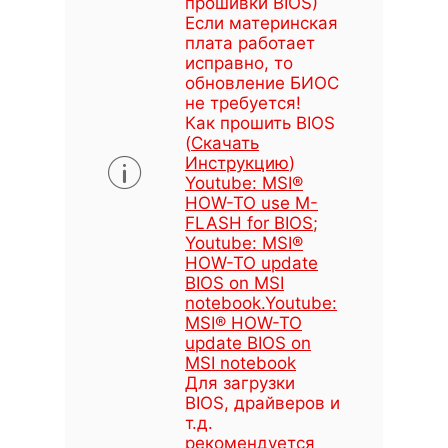
прошивки BIOS)
Если материнская
плата работает
исправно, то
обновление БИОС
не требуется!
Как прошить BIOS
(
Скачать
Инструкцию
)
Youtube: MSI®
HOW-TO use M-
FLASH for BIOS
;
Youtube: MSI®
HOW-TO update
BIOS on MSI
notebook
.
Youtube:
MSI® HOW-TO
update BIOS on
MSI notebook
Для загрузки
BIOS, драйверов и
т.д.
рекомендуется