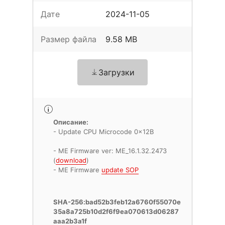
Дате
2024-11-05
Размер файла
9.58 MB
Загрузки
Описание:
- Update CPU Microcode 0x12B
- ME Firmware ver: ME_16.1.32.2473
(
download
)
- ME Firmware
update SOP
SHA-256:bad52b3feb12a6760f55070e
35a8a725b10d2f6f9ea070613d06287
aaa2b3a1f