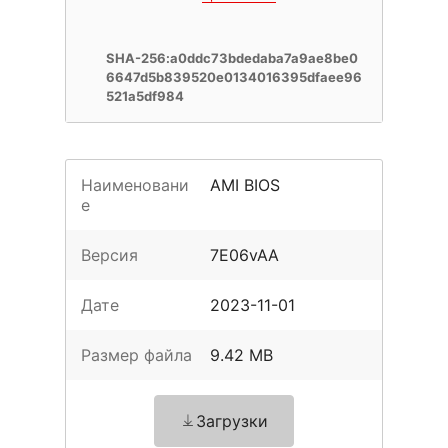
SHA-256:a0ddc73bdedaba7a9ae8be0
6647d5b839520e0134016395dfaee96
521a5df984
Наименовани
AMI BIOS
е
Версия
7E06vAA
Дате
2023-11-01
Размер файла
9.42 MB
Загрузки