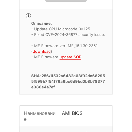
Описание:
- Update CPU Microcode 0x125
- Fixed CVE-2024-36877 security issue.
- ME Firmware ver: ME_16.1.30.2361
(
download
)
- ME Firmware
update SOP
SHA-256:1f532a6482a63f92dc66295
5f599b7f54f76a6bc6d9bd0b8b78377
e386e4a7ef
Наименовани
AMI BIOS
е