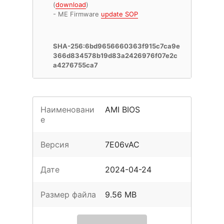
(
download
)
- ME Firmware
update SOP
SHA-256:6bd9656660363f915c7ca9e
366d834578b19d83a2426976f07e2c
a4276755ca7
Наименовани
AMI BIOS
е
Версия
7E06vAC
Дате
2024-04-24
Размер файла
9.56 MB