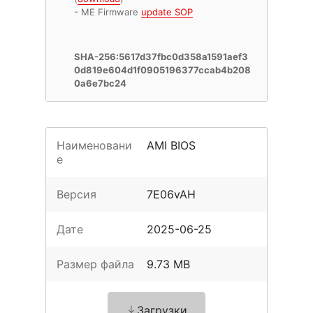
- ME Firmware
update SOP
SHA-256:5617d37fbc0d358a1591aef3
0d819e604d1f0905196377ccab4b208
0a6e7bc24
Наименовани
AMI BIOS
е
Версия
7E06vAH
Дате
2025-06-25
Размер файла
9.73 MB
Загрузки