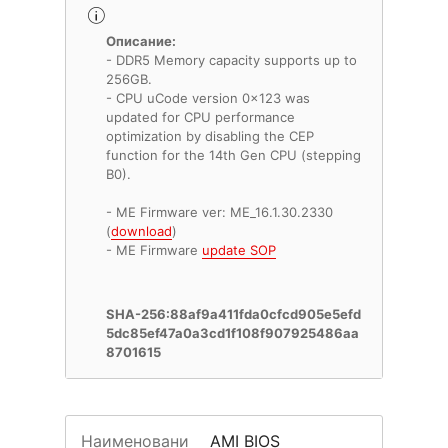
Описание:
- DDR5 Memory capacity supports up to
256GB.
- CPU uCode version 0x123 was
updated for CPU performance
optimization by disabling the CEP
function for the 14th Gen CPU (stepping
B0).
- ME Firmware ver: ME_16.1.30.2330
(
download
)
- ME Firmware
update SOP
SHA-256:88af9a411fda0cfcd905e5efd
5dc85ef47a0a3cd1f108f907925486aa
8701615
Наименовани
AMI BIOS