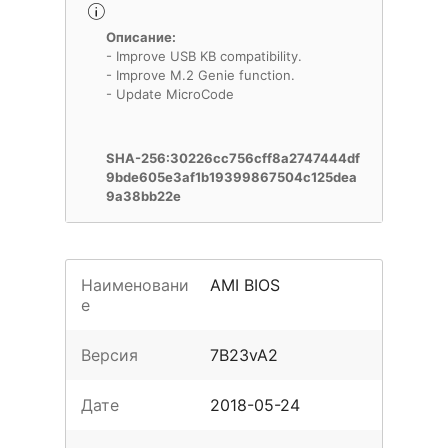
Описание:
- Improve USB KB compatibility.
- Improve M.2 Genie function.
- Update MicroCode
SHA-256:30226cc756cff8a2747444df
9bde605e3af1b19399867504c125dea
9a38bb22e
Наименовани
AMI BIOS
е
Версия
7B23vA2
Дате
2018-05-24