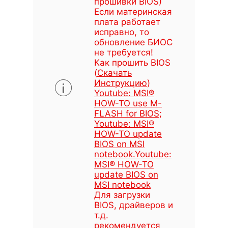
прошивки BIOS)
Если материнская
плата работает
исправно, то
обновление БИОС
не требуется!
Как прошить BIOS
(
Скачать
Инструкцию
)
Youtube: MSI®
HOW-TO use M-
FLASH for BIOS
;
Youtube: MSI®
HOW-TO update
BIOS on MSI
notebook
.
Youtube:
MSI® HOW-TO
update BIOS on
MSI notebook
Для загрузки
BIOS, драйверов и
т.д.
рекомендуется