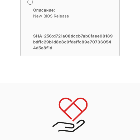
Описание:
New BIOS Release
SHA-256:d721a08dccb7ab0faee98189
bdffc29b1d8c8c9fdeffc89e70736054
4d5e8f1d