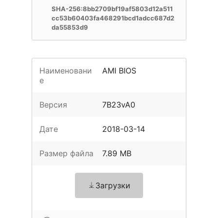
SHA-256:8bb2709bf19af5803d12a511
cc53b60403fa468291bcd1adcc687d2
da55853d9
Наименовани
AMI BIOS
е
Версия
7B23vA0
Дате
2018-03-14
Размер файла
7.89 MB
Загрузки