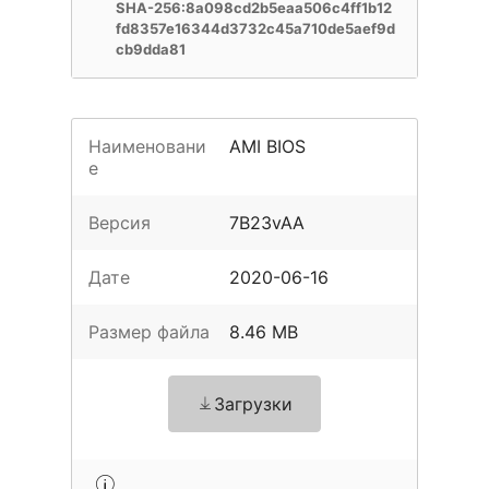
SHA-256:8a098cd2b5eaa506c4ff1b12
fd8357e16344d3732c45a710de5aef9d
cb9dda81
Наименовани
AMI BIOS
е
Версия
7B23vAA
Дате
2020-06-16
Размер файла
8.46 MB
Загрузки