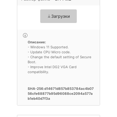
Загрузки
Описание:
- Windows 11 Supported.
- Update CPU Micro code.
- Change the default setting of Secure
Boot.
- Improve Intel DG2 VGA Card
compatibility.
SHA-256:d14671d857b853784ac4b07
56cfe68877b95d96088ce2094a577a
b1eb40d7f3a