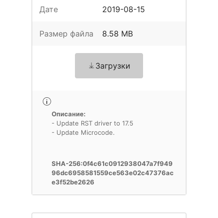
Дате
2019-08-15
Размер файла
8.58 MB
Загрузки
Описание:
- Update RST driver to 17.5
- Update Microcode.
SHA-256:0f4c61c0912938047a7f949
96dc6958581559ce563e02c47376ac
e3f52be2626