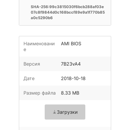
SHA-256:99c3815030f6bcb288af03e
07c8f9844d0c168bccf89e9a1f770b85
a0c5290b6
Наименовани
AMI BIOS
е
Версия
7B23vA4
Дате
2018-10-18
Размер файла
8.33 MB
Загрузки