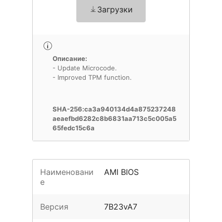
Загрузки
Описание:
- Update Microcode.
- Improved TPM function.
SHA-256:ca3a940134d4a875237248
aeaefbd6282c8b6831aa713c5c005a5
65fedc15c6a
Наименовани
AMI BIOS
е
Версия
7B23vA7