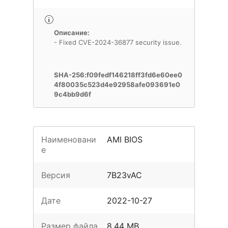
Описание:
- Fixed CVE-2024-36877 security issue.
SHA-256:f09fedf146218ff3fd6e60ee0
4f80035c523d4e92958afe093691e0
9c4bb9d6f
Наименовани
AMI BIOS
е
Версия
7B23vAC
Дате
2022-10-27
Размер файла
8.44 MB