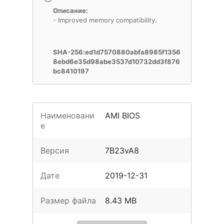
Описание:
- Improved memory compatibility.
SHA-256:ed1d7570880abfa8985f1356
8ebd6e35d98abe3537d10732dd3f876
bc8410197
Наименовани
AMI BIOS
е
Версия
7B23vA8
Дате
2019-12-31
Размер файла
8.43 MB