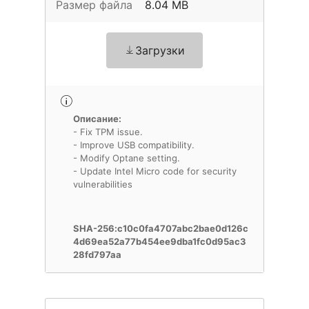
Размер файла
8.04 MB
Загрузки
Описание:
- Fix TPM issue.
- Improve USB compatibility.
- Modify Optane setting.
- Update Intel Micro code for security
vulnerabilities
SHA-256:c10c0fa4707abc2bae0d126c
4d69ea52a77b454ee9dba1fc0d95ac3
28fd797aa