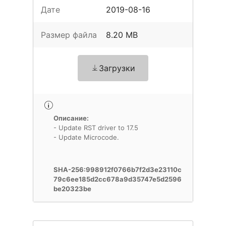
Дате
2019-08-16
Размер файла
8.20 MB
Загрузки
Описание:
- Update RST driver to 17.5
- Update Microcode.
SHA-256:998912f0766b7f2d3e23110c
79c6ee185d2cc678a9d35747e5d2596
be20323be