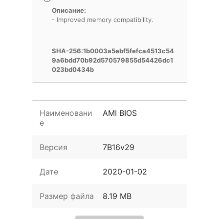
Описание:
- Improved memory compatibility.
SHA-256:1b0003a5ebf5fefca4513c54
9a6bdd70b92d570579855d54426dc1
023bd0434b
Наименовани
AMI BIOS
е
Версия
7B16v29
Дате
2020-01-02
Размер файла
8.19 MB