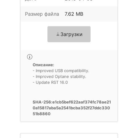
Размер файла
7.62 MB
Загрузки
Описание:
- Improved USB compatibility.
- Improved Optane stability.
- Update RST 16.0
SHA-256:e1cb5bef622aaf374fc78ae21
0a15817aba5a2541bcba352f27ddc330
51b8860