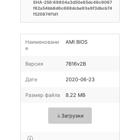
SHA-256:69804a3d50e65dc46c9067
f62a54bb8d6c688dcbe93e9f3dbcb74
f520874f1d1
Наименовани
AMI BIOS
е
Версия
7B16v2B
Дате
2020-06-23
Размер файла
8.22 MB
Загрузки