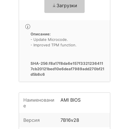
Загрузки
Описание:
- Update Microcode.
- Improved TPM function.
SHA-256:f8a17f8da6e157f3321236411
7cb20121bed10e6deaf7989add270bf21
d5b8c6
Наименовани
AMI BIOS
е
Версия
7B16v28