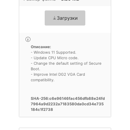
Загрузки
Описание:
- Windows 11 Supported.
- Update CPU Micro code.
- Change the default setting of Secure
Boot.
- Improve Intel DG2 VGA Card
compatibility.
SHA-256:c6e96146fac456dfb88e24fd
7964a9d2232a7183580da0cd34e735
184c1f2738