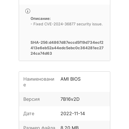
Описание:
- Fixed CVE-2024-36877 security issue.
SHA-256:d4867d87eccd5f19d734ecf2
413e6eb52a44edc5ebc0c364281ec27
24ca74d63
Наименовани
AMI BIOS
е
Версия
7B16v2D
Дате
2022-11-14
Размер файла
8.20 MB