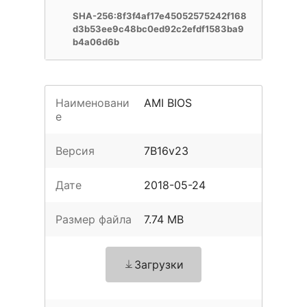
SHA-256:8f3f4af17e45052575242f168
d3b53ee9c48bc0ed92c2efdf1583ba9
b4a06d6b
Наименовани
AMI BIOS
е
Версия
7B16v23
Дате
2018-05-24
Размер файла
7.74 MB
Загрузки