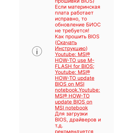
прошивки BIOS)
Если материнская
плата работает
исправно, то
обновление БИОС
не требуется!
Как прошить BIOS
(
Скачать
Инструкцию
)
Youtube: MSI®
HOW-TO use M-
FLASH for BIOS
;
Youtube: MSI®
HOW-TO update
BIOS on MSI
notebook
.
Youtube:
MSI® HOW-TO
update BIOS on
MSI notebook
Для загрузки
BIOS, драйверов и
т.д.
рекомендуется