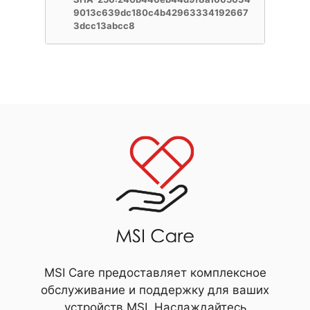
9013c639dc180c4b42963334192667
3dcc13abcc8
MSI Care предоставляет комплексное
обслуживание и поддержку для ваших
устройств MSI. Наслаждайтесь