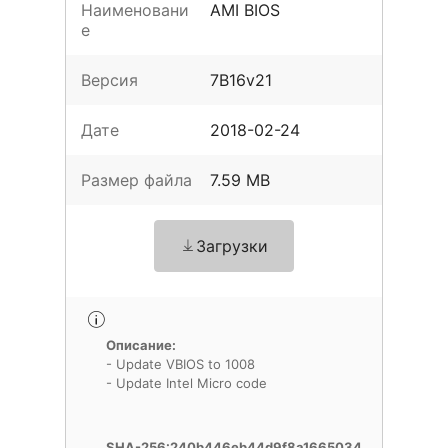
Наименовани
AMI BIOS
е
Версия
7B16v21
Дате
2018-02-24
Размер файла
7.59 MB
Загрузки
Описание:
- Update VBIOS to 1008
- Update Intel Micro code
SHA-256:240b446eb44d9f8a1665034