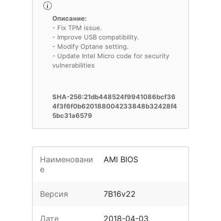
Описание:
- Fix TPM issue.
- Improve USB compatibility.
- Modify Optane setting.
- Update Intel Micro code for security
vulnerabilities
SHA-256:21db448524f9941086bcf36
4f3f6f0b620188004233848b32428f4
5bc31a6579
Наименовани
AMI BIOS
е
Версия
7B16v22
Дате
2018-04-03