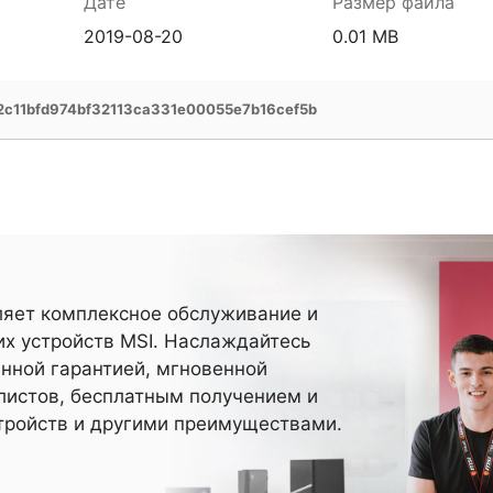
Дате
Размер файла
2019-08-20
0.01 MB
c11bfd974bf32113ca331e00055e7b16cef5b
ляет комплексное обслуживание и
х устройств MSI. Наслаждайтесь
нной гарантией, мгновенной
истов, бесплатным получением и
тройств и другими преимуществами.