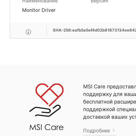
Наименование
Версия
Monitor Driver
SHA-256:eafb5a5ef4d02b81873134ee842
MSI Care предостав
поддержку для ваши
бесплатной расшире
поддержкой специал
доставкой ваших ус
Подробнее