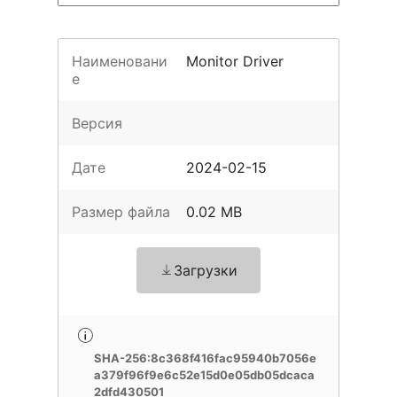
Наименовани
Monitor Driver
е
Версия
Дате
2024-02-15
Размер файла
0.02 MB
Загрузки
SHA-256:8c368f416fac95940b7056e
a379f96f9e6c52e15d0e05db05dcaca
2dfd430501