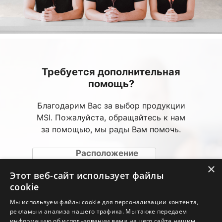
Требуется дополнительная
помощь?
Благодарим Вас за выбор продукции
MSI. Пожалуйста, обращайтесь к нам
за помощью, мы рады Вам помочь.
Расположение
авторизированных
×
сервисных центров
Этот веб-сайт использует файлы
(АСЦ)
cookie
Мы используем файлы cookie для персонализации контента,
Веб-консультация
рекламы и анализа нашего трафика. Мы также передаем
информацию об использовании вами нашего сайта нашим