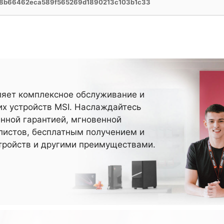
d8b66462eca589f565269d1890213c103b1c33
ляет комплексное обслуживание и
х устройств MSI. Наслаждайтесь
нной гарантией, мгновенной
истов, бесплатным получением и
тройств и другими преимуществами.