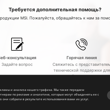
Требуется дополнительная помощь?
продукции MSI. Пожалуйста, обращайтесь к нам за пом
Веб-консультация
Горячая линия
Задайте вопрос
Свяжитесь с представителе
технической поддержки для
решения Вашего вопроса по
телефону.
екламы и анализа нашего трафика. Мы также передаем
ерам по рекламе и аналитике, которые могут объединять ее с
 они собрали в результате использования вами их услуг.