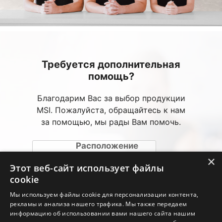
Требуется дополнительная
помощь?
Благодарим Вас за выбор продукции
MSI. Пожалуйста, обращайтесь к нам
за помощью, мы рады Вам помочь.
Расположение
авторизированных
×
сервисных центров
Этот веб-сайт использует файлы
(АСЦ)
cookie
Мы используем файлы cookie для персонализации контента,
Веб-консультация
рекламы и анализа нашего трафика. Мы также передаем
информацию об использовании вами нашего сайта нашим