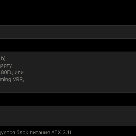
1b)
дарту
480Гц или
ming VRR,
дуется блок питания ATX 3.1)