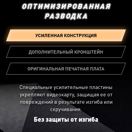
ОПТИМИЗИРОВАННАЯ
РАЗВОДКА
УСИЛЕННАЯ КОНСТРУКЦИЯ
ДОПОЛНИТЕЛЬНЫЙ КРОНШТЕЙН
ОРИГИНАЛЬНАЯ ПЕЧАТНАЯ ПЛАТА
Специальные усилительные пластины
Не все печатные платы одинаково хороши. MSI
укрепляют видеокарту, защищая ее от
плата отличается более мощной системой
К корпусу вашего ПК можно
повреждений в результате изгиба или
питания и другими инженерными решениями,
прикрепить кронштейн из комплекта
скручивания.
которые в конечном счете приводят к более
поставки для дополнительного
стабильной работе устройства.
Без защиты от изгиба
усиления видеокарты.
Установите опорный кронштейн