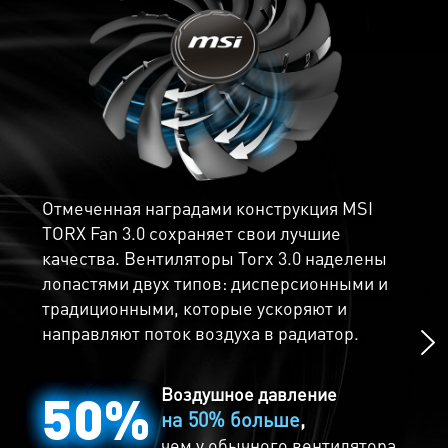
позволяет различным компонентам платы
передавать тепло непосредственно
радиатору для лучшего охлаждения.
Сделанные с высокой точностью Тепловые
трубки квадратной формы максимально
Отмеченная наградами конструкция MSI
увеличивают площадь контакта с
TORX Fan 3.0 сохраняет свои лучшие
НАСЛАЖДАЙТЕСЬ
графическим чипом и равномерно
качества. Вентиляторы Torx 3.0 наделены
распределяют тепло по всей длине
лопастями двух типов: дисперсионными и
ТИШИНОЙ
радиатора, создавая оптимальное
традиционными, которые ускоряют и
охлаждение.
направляют поток воздуха в радиатор.
Играй бесшумно с Технологией Zero Frozr.
Суть данной технологии проста - при
низкой температуре вентиляторы
Воздушное давление
50%
полностью останавливаются, что делает
на 50% больше
,
работу видеокарты абсолютно бесшумной.
чем у обычного вентилятора