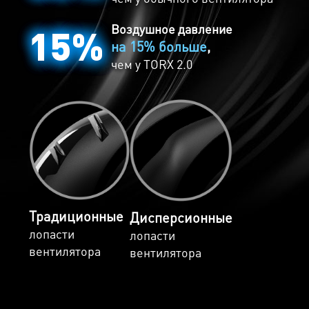
Когда же температура снова поднимается,
вентиляторы возобновляют свою работу
Воздушное давление
15%
автоматически.
на 15% больше
,
чем у
TORX 2.0
Традиционные
Дисперсионные
лопасти
лопасти
вентилятора
вентилятора