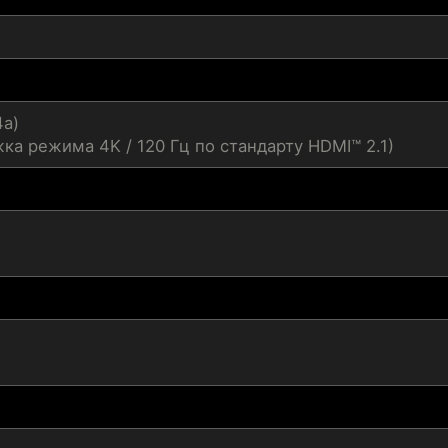
4a)
ка режима 4K / 120 Гц по стандарту HDMI™ 2.1)