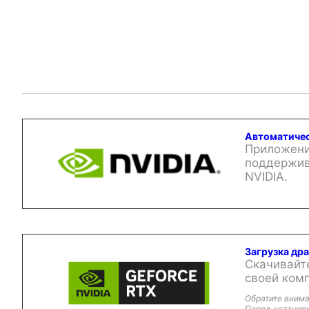
Автоматичес
Приложени
поддержив
NVIDIA.
Загрузка др
Скачивайт
своей ком
Обратите внима
Перед установк