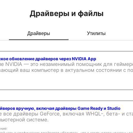
Драйверы и файлы
Драйверы
Утилиты
кое обновление драйверов через NVIDIA App
е NVIDIA — это незаменимый помощник для геймеров
ающий ваш компьютер в актуальном состоянии с п
айверов вручную, включая драйверы Game Ready и Studio
е все драйверы GeForce, включая WHQL-, бета- и с
пьютерной системе.
ние:
ой новых графических драйверов убедитесь, что с компьютера удалены вс