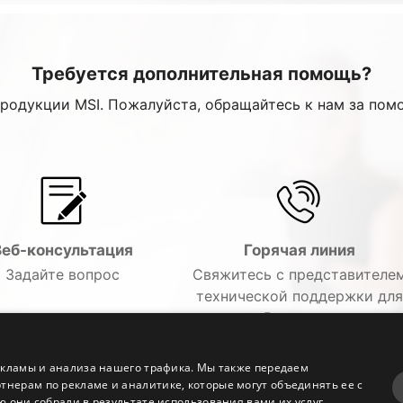
Требуется дополнительная помощь?
продукции MSI. Пожалуйста, обращайтесь к нам за пом
Веб-консультация
Горячая линия
Задайте вопрос
Свяжитесь с представителе
технической поддержки для
решения Вашего вопроса по
телефону.
екламы и анализа нашего трафика. Мы также передаем
ерам по рекламе и аналитике, которые могут объединять ее с
 они собрали в результате использования вами их услуг.