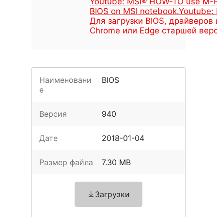
Youtube: MSI® HOW-TO use M-F
BIOS on MSI notebook
.
Youtube:
Для загрузки BIOS, драйверов 
Chrome или Edge старшей верс
Наименовани
BIOS
е
Версия
940
Дате
2018-01-04
Размер файла
7.30 MB
Загрузки