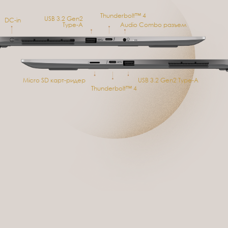
Thunderbolt™ 4
USB 3.2 Gen2
DC-in
Type-A
Audio Combo разъем
Micro SD карт-ридер
USB 3.2 Gen2 Type-A
Thunderbolt™ 4