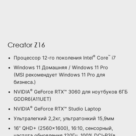
Creator Z16
®
™
Процессор 12-го поколения Intel
Core
i7
Windows 11 Домашняя / Windows 11 Pro
(MSI рекомендует Windows 11 Pro для
бизнеса.)
®
NVIDIA
GeForce RTX™ 3060 для ноутбуков 6ГБ
GDDR6(A11UET)
®
NVIDIA
GeForce RTX™ Studio Laptop
Ультралегкий 2,2кг, ультратонкий 15,9мм
16” QHD+ (2560x1600), 16:10, сенсорный,
частота обновления 120Гц, 100% DCI-P3(в