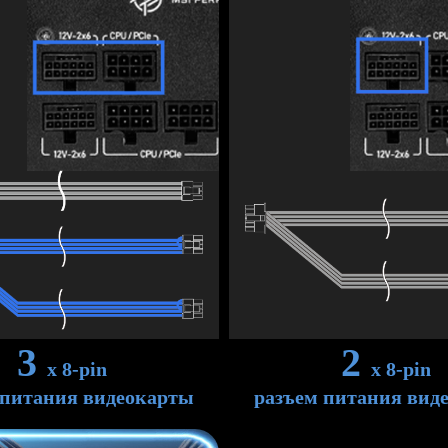
3
2
x 8-pin
x 8-pin
 питания видеокарты
разъем питания вид