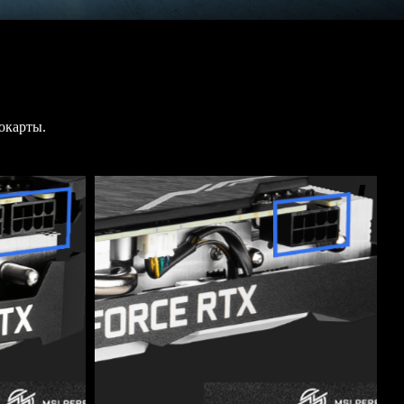
окарты.
3
4