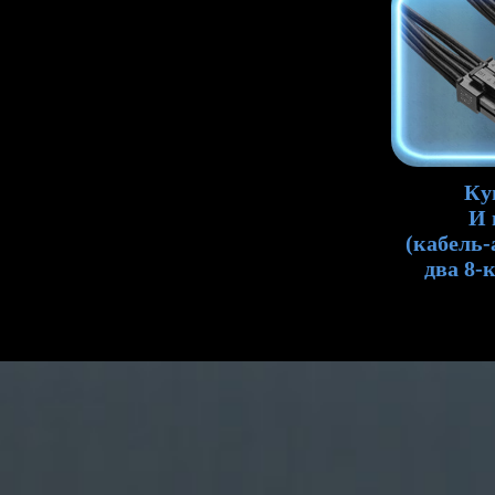
Ку
И 
(кабель-
два 8-