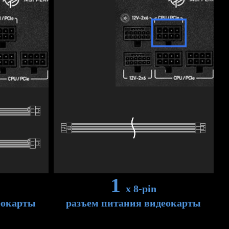
1
x 8-pin
еокарты
разъем питания видеокарты