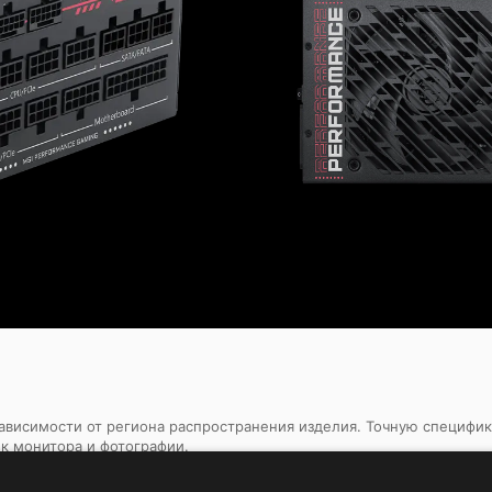
 зависимости от региона распространения изделия. Точную специфи
ек монитора и фотографии.