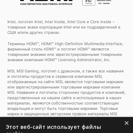
Intel, логотип Intel, Intel Inside, Intel Core и Core Inside –
товарные знаки корпорации Intel или ее подразделений в
США и/или других странах.
Tермины HDMI™, HDMI™ High-Definition Multimedia Interface,
фирменный стиль HDMI™ и логотип HDMI™ являются
товарными знаками или зарегистрированными товарными
знаками компании HDMI™ Licensing Administrator, Inc.
MSI, MSI Gaming, логотип с драконом, а также все названия
и логотипы продуктов и сервисов компании MSI,
отображаемые на сайте MSI, являются торговыми марками
или зарегистрированными торговыми марками компании
MSI. Названия и логотипы сторонних продуктов и компаний,
представленные на нашем сайте и используемые в наших
материалах, являются собственностью соответствующих
владельцев и могут быть торговыми марками. Торговые
марки и защищенные авторским правом материалы MSI
можно использовать только с письменного разрешения
×
компании MSI. Компания MSI оставляет за собой все права,
Этот веб-сайт использует файлы
не предоставленные явно в рамках данного документа.