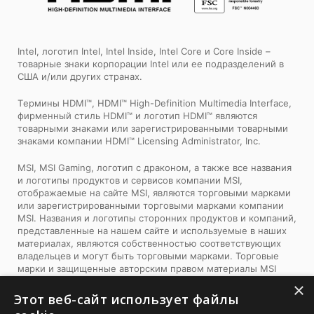
Intel, логотип Intel, Intel Inside, Intel Core и Core Inside –
товарные знаки корпорации Intel или ее подразделений в
США и/или других странах.
Tермины HDMI™, HDMI™ High-Definition Multimedia Interface,
фирменный стиль HDMI™ и логотип HDMI™ являются
товарными знаками или зарегистрированными товарными
знаками компании HDMI™ Licensing Administrator, Inc.
MSI, MSI Gaming, логотип с драконом, а также все названия
и логотипы продуктов и сервисов компании MSI,
отображаемые на сайте MSI, являются торговыми марками
или зарегистрированными торговыми марками компании
MSI. Названия и логотипы сторонних продуктов и компаний,
представленные на нашем сайте и используемые в наших
материалах, являются собственностью соответствующих
владельцев и могут быть торговыми марками. Торговые
марки и защищенные авторским правом материалы MSI
можно использовать только с письменного разрешения
×
компании MSI. Компания MSI оставляет за собой все права,
Этот веб-сайт использует файлы
не предоставленные явно в рамках данного документа.