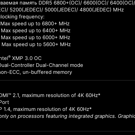
аемая память DDR5 6800+(OC)/ 6600(OC)/ 6400(OC)/ 
C)/ 5200(JEDEC)/ 5000(JEDEC)/ 4800(JEDEC) MHz
locking frequency:
 Max speed up to 6800+ MHz
 Max speed up to 6400+ MHz
 Max speed up to 6000+ MHz
 Max speed up to 5600+ MHz
®
ntel
XMP 3.0 OC
Dual-Controller Dual-Channel mode
non-ECC, un-buffered memory
DMI™ 2.1, maximum resolution of 4K 60Hz*
Port
 1.4, maximum resolution of 4K 60Hz*
 only on processors featuring integrated graphics. Graph