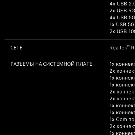
4x USB 2.
2x USB 5G
4x USB 5G
1x USB 5G
2x USB 10
®
СЕТЬ
Realtek
R
РАЗЪЕМЫ НА СИСТЕМНОЙ ПЛАТЕ
1x коннек
2x конне
1x коннек
1x коннек
2x коннек
2x коннек
1x коннек
1x коннек
1x Com по
2x коннек
1x коннек