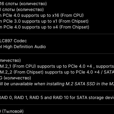
x16 слоты (количество)
x1 слоты (количество)
 PCIe 4.0 supports up to x16 (From CPU)
 PCIe 3.0 supports up to x1 (From Chipset)
 PCIe 4.0 supports up to x4 (From Chipset)
LC897 Codec
l High Definition Audio
оличество)
M.2_1 (From CPU) supports up to PCIe 4.0 x4 , support
M.2_2 (From Chipset) supports up to PCIe 4.0 x4 / SA
G (количество)
ll be unavailable when installing M.2 SATA SSD in the M2
AID 0, RAID 1, RAID 5 and RAID 10 for SATA storage dev
0 (Тыловой)