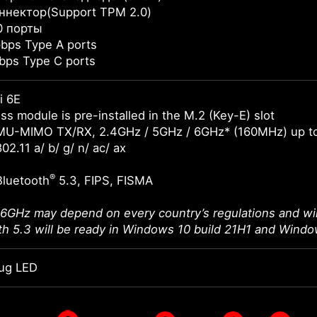
ннектор(Support TPM 2.0)
0 порты
bps Type A ports
bps Type C ports
i 6E
ss module is pre-installed in the M.2 (Key-E) slot
MU-MIMO TX/RX, 2.4GHz / 5GHz / 6GHz* (160MHz) up t
02.11 a/ b/ g/ n/ ac/ ax
®
Bluetooth
5.3, FIPS, FISMA
 6GHz may depend on every country’s regulations and wil
th 5.3 will be ready in Windows 10 build 21H1 and Windo
ug LED