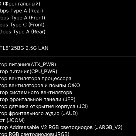
0 (Фронтальный)
bps Type A (Rear)
bps Type A (Front)
bps Type C (Front)
Gbps Type A (Rear)
TL8125BG 2.5G LAN
тор питания(ATX_PWR)
ктор питания(CPU_PWR)
тор вентилятора процессора
тор вентиляторов и помпы СЖО
тор системного вентиляторв
тор фронтальной панели (JFP)
тор датчика открытия корпуса (JCI)
тор фронтального аудио (JAUD)
рт (JCOM)
тор Addressable V2 RGB светодиодов (JARGB_V2)
тор RGB светодиодов(JRGB)