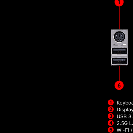
Keyboa
Displa
USB 3.
2.5G 
Wi-Fi 