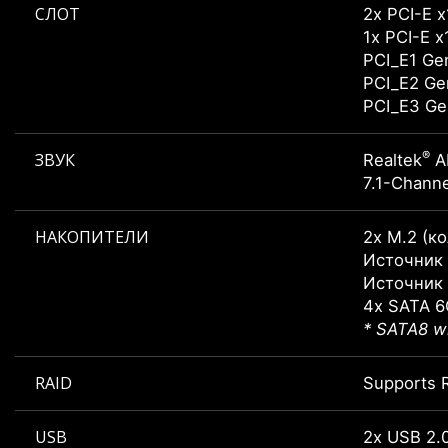
СЛОТ
2x PCI-E 
1x PCI-E 
PCI_E1 Gen
PCI_E2 Gen
PCI_E3 Gen
®
ЗВУК
Realtek
A
7.1-Channe
НАКОПИТЕЛИ
2x M.2 (к
Источник 
Источник 
4x SATA 6
* SATA8 wi
RAID
Supports R
USB
2x USB 2.