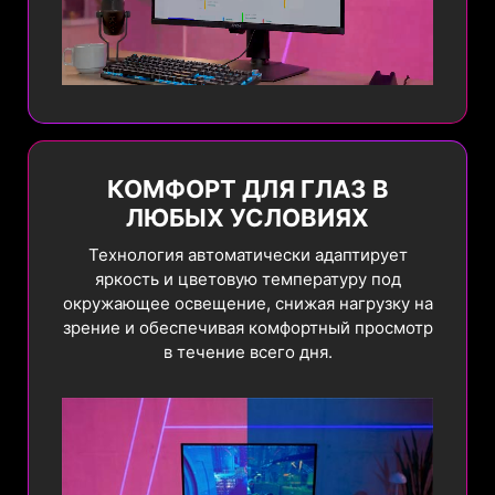
ИЗОБРАЖЕНИЯ
Система
автоматически
снижает яркость всего
экрана при длительном
отображении
статичного
изображения для
КОМФОРТ ДЛЯ ГЛАЗ В
предотвращения
ЛЮБЫХ УСЛОВИЯХ
выгорания панели.
Технология автоматически адаптирует
яркость и цветовую температуру под
окружающее освещение, снижая нагрузку на
зрение и обеспечивая комфортный просмотр
в течение всего дня.