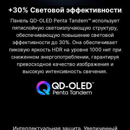
времени отклика 0,03 мс (GtG). Сертификация
ΔE ≤ 2 для безупречной цветопередачи.
выразительную визуальную чёткость.
+30% Cветовой эффективности
Контрастность 1,5 млн:1 и сертификация VESA
ClearMR 13000 гарантирует устранение
размытия в движении и артефактов движения
DisplayHDR True Black 500 дарят бархатно-
Панель QD-OLED Penta Tandem™ использует
(ghosting), обеспечивая кристальную чёткость
глубокий чёрный и сочные яркие акценты при
пятислойную светоизлучающую структуру,
пиковой яркости 1000 нит.
каждого кадра.
обеспечивающую повышение световой
эффективности до 30%. Она обеспечивает
пиковую яркость HDR на уровне 1000 нит при
сниженном энергопотреблении, гарантируя
превосходное качество изображения и
высокую интенсивность свечения.
Интеллектуальная защита. Увеличенный