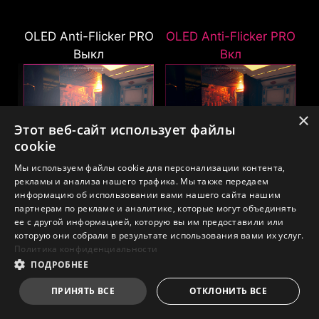
Точная настройка цвета
OLED Anti-Flicker PRO
SLMB Выкл
OLED Anti-Flicker PRO
SLMB Вкл
Выкл
Вкл
Настройте картинку именно так, как нравится
вам. Расширенные инструменты регулировки
насыщенности, шестинаправленной цветовой
×
палитры и гамма-кривых позволяют создать
✕
Этот веб-сайт использует файлы
идеальную цветопередачу — под ваши
cookie
Заметное размытие в
Более чёткая отрисовка
задачи, контент и личные предпочтения.
Комфортный просмотр
движении, затруднённая
динамики, сниженное
Мы используем файлы cookie для персонализации контента,
рекламы и анализа нашего трафика. Мы также передаем
фокусировка на целях.
размытие и упрощённое
OLED Anti-Flicker PRO с тремя уровнями
информацию об использовании вами нашего сайта нашим
отслеживание целей.
партнерам по рекламе и аналитике, которые могут объединять
настройки эффективно устраняет мерцание
ее с другой информацией, которую вы им предоставили или
экрана, которое может отвлекать и утомлять
*Примечание: Функция SLMB доступна только при
которую они собрали в результате использования вами их услуг.
глаза. При этом функция полностью
частоте обновления 180 Гц и 240 Гц и не может
Политика конфиденциальности
использоваться одновременно с технологией VRR.
совместима с технологией переменной
ПОДРОБНЕЕ
Повышенная чёткость в
частоты обновления (VRR), обеспечивая
ПРИНЯТЬ ВСЕ
ОТКЛОНИТЬ ВСЕ
движении
плавную и комфортную картинку в любых
сценариях использования.