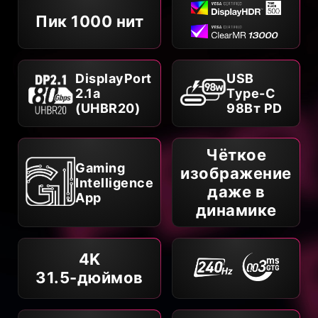
Пик 1000 нит
DisplayPort
USB
2.1a
Type-C
(UHBR20)
98Вт PD
Чёткое
Gaming
изображение
Intelligence
даже в
App
динамике
4K
31.5-дюймов