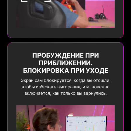
ПАНЕЛИ
НЕСКОЛЬКИХ
ЗАДАЧ
ЛОГОТИПОВ
Система
Система
автоматически
автоматически
определяет панель
обнаруживает
задач рабочего стола и
множественные
Предыдущая
Новая
снижает её яркость
статичные логотипы и
для предотвращения
снижает их яркость
ПРОБУЖДЕНИЕ ПРИ
выгорания пикселей.
для защиты панели.
Подробнее
ПРИБЛИЖЕНИИ.
БЛОКИРОВКА ПРИ УХОДЕ
Экран сам блокируется, когда вы отошли,
чтобы избежать выгорания, и мгновенно
включается, как только вы вернулись.
СДВИГ
ЗАЩИТА
ПИКСЕЛЕЙ
ПАНЕЛИ