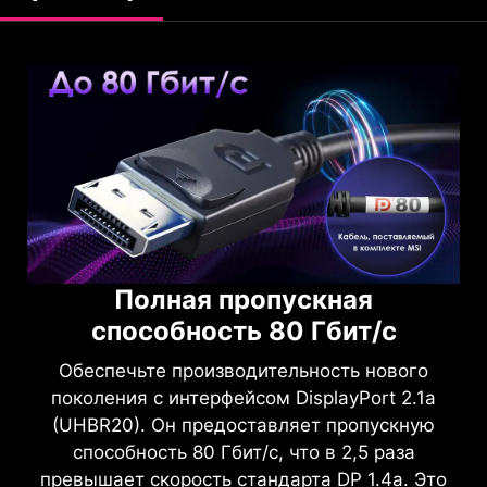
USB Type-C
с поддержкой
Power Delivery до 98 Вт
Полная пропускная
способность 80 Гбит/с
Интерфейс USB Type-C обеспечивает подачу
питания на подключённое устройство
Обеспечьте производительность нового
мощностью до 98 Вт, а также передачу
поколения с интерфейсом DisplayPort 2.1a
видеосигнала в режиме DisplayPort Alt Mode
(UHBR20). Он предоставляет пропускную
для удобного подключения дисплея через
способность 80 Гбит/с, что в 2,5 раза
один кабель.
превышает скорость стандарта DP 1.4a. Это