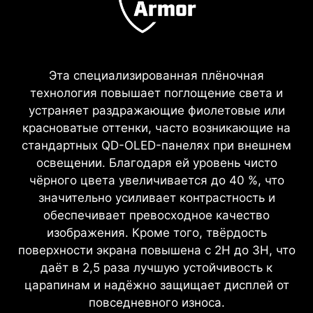
цветопередача. Сертифицирован по
стандарту VESA DisplayHDR™ True Black 500,
он гарантирует яркие, реалистичные
изображения с охватом 99 % цветового
Эта специализированная плёночная
пространства DCI-P3 и высокой точностью
технология повышает поглощение света и
цвета (Delta E ≤ 2).
ПОДДЕРЖКА G-SYNC
устраняет раздражающие фиолетовые или
красноватые оттенки, часто возникающие на
Поддержка технологии G-SYNC Compatible
стандартных QD-OLED-панелях при внешнем
обеспечивает более плавный игровой процесс
освещении. Благодаря ей уровень чисто
без разрывов изображения за счёт
чёрного цвета увеличивается до 40 %, что
синхронизации частоты обновления монитора
значительно усиливает контрастность и
с графическим процессором (GPU). Это
БЕЗ РАЗРЫВОВ, БЕЗ ЗАДЕРЖЕК
обеспечивает превосходное качество
снижает проявление разрывов картинки,
изображения. Кроме того, твёрдость
Играть не должно быть мучением между
подтормаживаний и задержки ввода, делая
поверхности экрана повышена с 2H до 3H, что
рваной картинкой и сломанными кадрами. С
геймплей более плавным — особенно в
даёт в 2,5 раза лучшую устойчивость к
игровым монитором MSI вы получите плавное
динамичных играх. Кроме того, технология
царапинам и надёжно защищает дисплей от
изображение, без артефактов и потери
полностью поддерживает будущее
повседневного износа.
производительности. Наслаждайтесь игрой
оборудование, позволяя геймерам