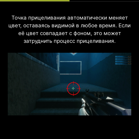
Точка прицеливания автоматически меняет
Новая технология AI Vision не только
цвет, оставаясь видимой в любое время. Если
раскрывает детали в тёмных областях, но и
повышает общую яркость и насыщенность
её цвет совпадает с фоном, это может
цветов, добавляя яркости вашему дню.
затруднить процесс прицеливания.
AI VISION Выкл
AI VISION Вкл