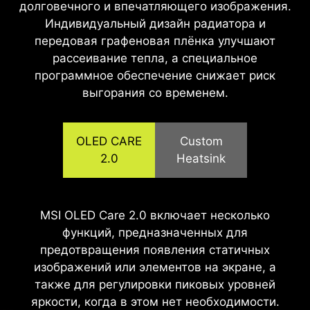
долговечного и впечатляющего изображения.
Индивидуальный дизайн радиатора и
передовая графеновая плёнка улучшают
рассеивание тепла, а специальное
программное обеспечение снижает риск
выгорания со временем.
OLED CARE
Custom
2.0
Heatsink
Панели QD-OLED оснащены графеновой
MSI OLED Care 2.0 включает несколько
плёнкой и специально разработанными
функций, предназначенных для
радиаторами охлаждения, что обеспечивает
предотвращения появления статичных
превосходную теплопроводность. Благодаря
изображений или элементов на экране, а
этому монитор работает без вентилятора,
также для регулировки пиковых уровней
яркости, когда в этом нет необходимости.
эффективно и бесшумно отводя тепло, а