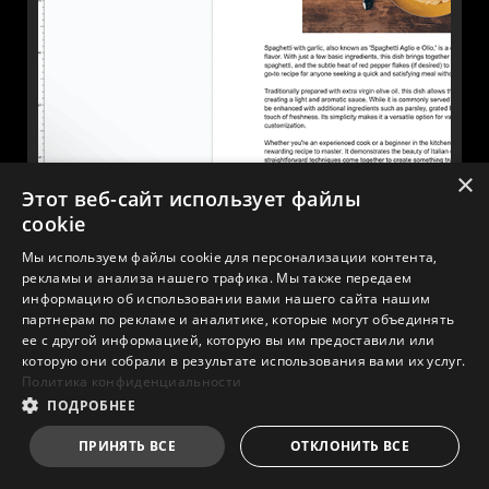
×
✕
Этот веб-сайт использует файлы
cookie
Мы используем файлы cookie для персонализации контента,
рекламы и анализа нашего трафика. Мы также передаем
ОБНАРУЖЕНИЕ НЕСКОЛЬКИХ
информацию об использовании вами нашего сайта нашим
партнерам по рекламе и аналитике, которые могут объединять
ЛОГОТИПОВ
ее с другой информацией, которую вы им предоставили или
которую они собрали в результате использования вами их услуг.
Когда система обнаруживает несколько
Политика конфиденциальности
статичных и ярко контрастных логотипов на
ПОДРОБНЕЕ
экране, она автоматически сканирует их
форму и цвет, а затем снижает яркость,
ПРИНЯТЬ ВСЕ
ОТКЛОНИТЬ ВСЕ
чтобы предотвратить проблемы с
выгоранием.