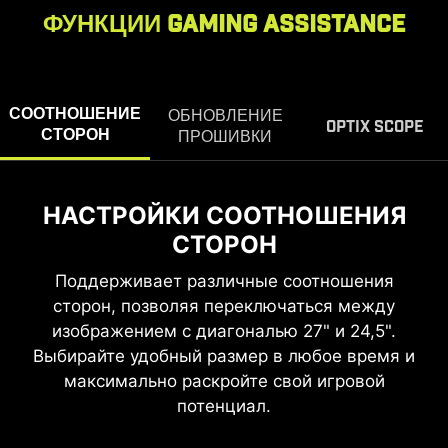
ФУНКЦИИ GAMING ASSISTANCE
СООТНОШЕНИЕ
ОБНОВЛЕНИЕ
OPTIX SCOPE
СТОРОН
ПРОШИВКИ
НАСТРОЙКИ СООТНОШЕНИЯ
ФУНКЦИЯ OPTIX SCOPE
СТОРОН
Многоступенчатый прицельный зум с
горячими клавишами — увеличение не
Поддерживает различные соотношения
сбрасывается при смене оружия.
сторон, позволяя переключаться между
изображением с диагональю 27" и 24,5".
Выбирайте удобный размер в любое время и
максимально раскройте свой игровой
ОБНОВЛЕНИЕ ПРОШИВКИ
потенциал.
Монитор MAG 321UP QD-OLED X24