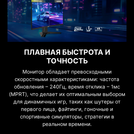
ВИДЕТЬ ЧЕТКО, ВИДЕТЬ
ПЛАВНАЯ БЫСТРОТА И
КОМФОРТНО
ТОЧНОСТЬ
Технологии Anti-Flicker и Less Blue Light
Монитор обладает превосходными
обеспечивают комфортное восприятие
скоростными характеристиками: частота
изображения благодаря уменьшению
обновления – 240Гц, время отклика – 1мс
мерцания и более низкому уровню синего
(MPRT), что делает их оптимальным выбором
света. Вы можете играть дольше, не
для динамичных игр, таких как шутеры от
испытывая усталости глаз.
первого лица, файтинги, гоночные и
спортивные симуляторы, стратегии в
реальном времени.