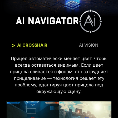
AI NAVIGATOR
AI CROSSHAIR
AI VISION
Прицел автоматически меняет цвет, чтобы
AI Vision делает тёмные участки более
разборчивыми и усиливает общее освещение
всегда оставаться видимым. Если цвет
прицела сливается с фоном, это затрудняет
и цветовую насыщенность, оживляя
прицеливание — технология решает эту
изображение.
проблему, адаптируя цвет прицела под
окружающую сцену.
AI Vision выкл
AI Vision вкл