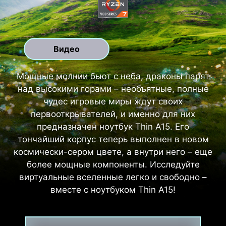
Видео
Мощные молнии бьют с неба, драконы парят
над высокими горами – необъятные, полные
чудес игровые миры ждут своих
первооткрывателей, и именно для них
предназначен ноутбук Thin A15. Его
тончайший корпус теперь выполнен в новом
космически-сером цвете, а внутри него – еще
более мощные компоненты. Исследуйте
виртуальные вселенные легко и свободно –
вместе с ноутбуком Thin A15!