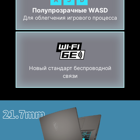
Полупрозрачные WASD
Для облегчения игрового процесса
Новый стандарт беспроводной
связи