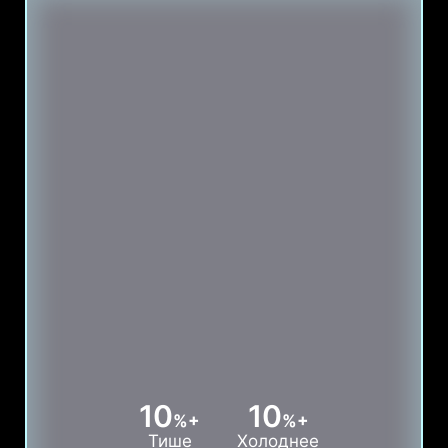
10
10
%+
%+
Тише
Холоднее