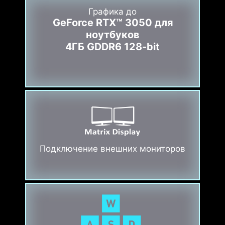
Графика до
GeForce RTX™ 3050 для
ноутбуков
4ГБ GDDR6 128-bit
Подключение внешних мониторов