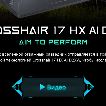
х вселенной отважный разведчик отправляется в гр
й технологией Crosshair 17 HX AI D2XW, чтобы иссл
Видео