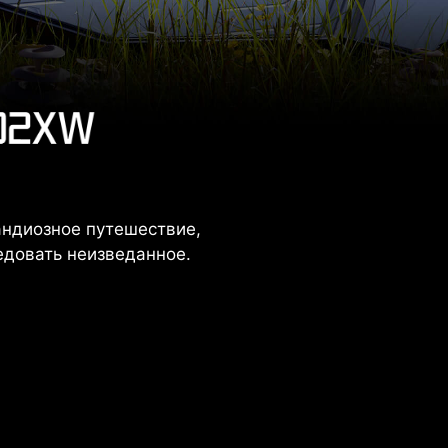
андиозное путешествие,
едовать неизведанное.