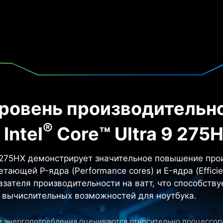
ровень производительн
®
Intel
Core™ Ultra 9 275
9 275HX демонстрирует значительное повышение про
тающей P-ядра (Performance cores) и E-ядра (Effici
азателя производительности на ватт, что способств
 вычислительных возможностей для ноутбука.
и энергопотребления оцениваются относительно процессора