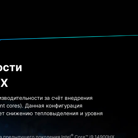
ости
HX
изводительности за счёт внедрения
ent cores). Данная конфигурация
ует снижению тепловыделения и уровня
®
 предыдущего поколения Intel
Core™ i9 14900HX.