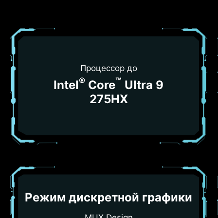
Процессор до
®
™
Intel
Core
Ultra 9
275HX
Режим дискретной графики
MUX Design