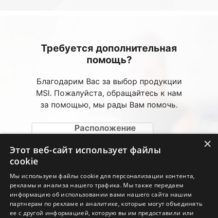
Требуется дополнительная
помощь?
Благодарим Вас за выбор продукции
MSI. Пожалуйста, обращайтесь к нам
за помощью, мы рады Вам помочь.
Расположение
авторизированных
×
сервисных центров
Этот веб-сайт использует файлы
(АСЦ)
cookie
Мы используем файлы cookie для персонализации контента,
Веб-консультация
рекламы и анализа нашего трафика. Мы также передаем
информацию об использовании вами нашего сайта нашим
партнерам по рекламе и аналитике, которые могут объединять
Горячая линия
ее с другой информацией, которую вы им предоставили или