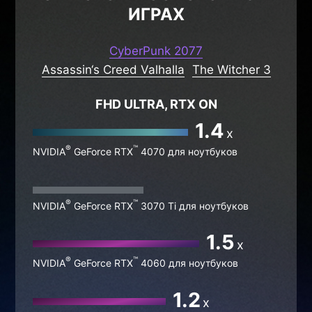
ИГРАХ
CyberPunk 2077
Assassin‘s Creed Valhalla
The Witcher 3
FHD ULTRA, RTX ON
1.4
x
®
™
NVIDIA
GeForce RTX
4070 для ноутбуков
®
™
NVIDIA
GeForce RTX
3070 Ti для ноутбуков
1.5
x
®
™
NVIDIA
GeForce RTX
4060 для ноутбуков
1.2
x