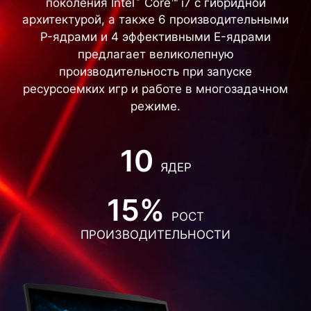
поколения Intel
Core™ i7 с гибридной
архитектурой, а также 6 производительными
P-ядрами и 4 эффективными E-ядрами
предлагает великолепную
производительность при запуске
ресурсоемких игр и работе в многозадачном
режиме.
10
ЯДЕР
15%
РОСТ
ПРОИЗВОДИТЕЛЬНОСТИ