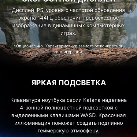
Дисплей IPS-уровня с частотой обновления
экрана 144Гц обеспечит превосходное
изображение в динамичных компьютерных
играх.
*Опционально. Характеристики зависят от конкретной
конфигурации.
ЯРКАЯ ПОДСВЕТКА
Клавиатура ноутбука серии Katana наделена
4-зонной полноцветной подсветкой с
выделенными клавишами WASD. Красочная
иллюминация поможет создать подлинно
геймерскую атмосферу.