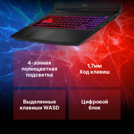
4-зонная
1,7мм
полноцветная
Ход клавиш
подсветка
Выделенные
Цифровой
клавиши WASD
блок