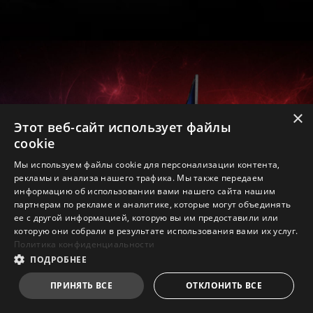
×
Этот веб-сайт использует файлы
cookie
Мы используем файлы cookie для персонализации контента,
рекламы и анализа нашего трафика. Мы также передаем
информацию об использовании вами нашего сайта нашим
HDMI™2.1
RJ45
партнерам по рекламе и аналитике, которые могут объединять
(8K@60Гц/4K@120Гц)
USB 3.2 Gen1 Type-C /
ее с другой информацией, которую вы им предоставили или
DP
которую они собрали в результате использования вами их услуг.
USB 3.2 Gen1 Type-A
Политика конфиденциальности
Audio Combo джек
ПОДРОБНЕЕ
ПРИНЯТЬ ВСЕ
ОТКЛОНИТЬ ВСЕ