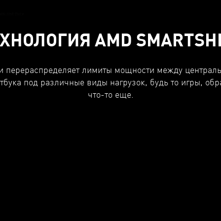
ОГИЯ AMD SMART ACCESS
ХНОЛОГИЯ AMD SMARTSH
 6000M – это передовые графические технологии и п
листичные визуальные эффекты благодаря трассировке л
ки перераспределяет лимиты мощности между централ
спользовании совместно с мобильным процессором сер
тбука под различные виды нагрузок, будь то игры, обр
учшенного доступа к видеопамяти Smart Access Memo
что-то еще.