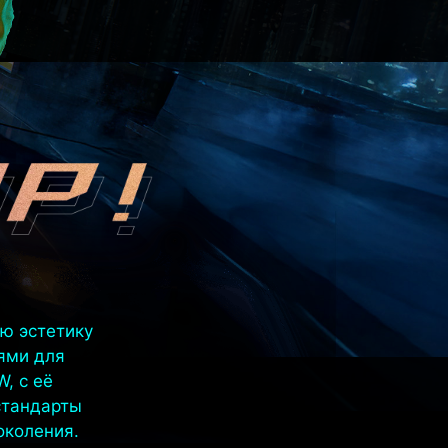
ю эстетику
ями для
, с её
стандарты
околения.