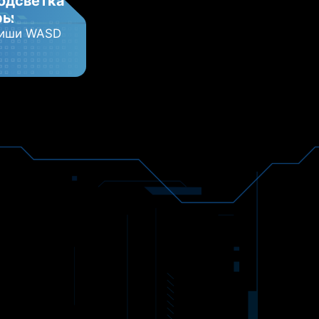
подсветка
ры
виши WASD