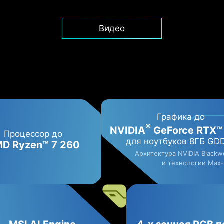
Видео
Графика до
®
NVIDIA
GeForce RTX™
Процессор до
для ноутбуков 8ГБ GD
D Ryzen™ 7 260
Архитектура NVIDIA Blackwe
и технологии Max