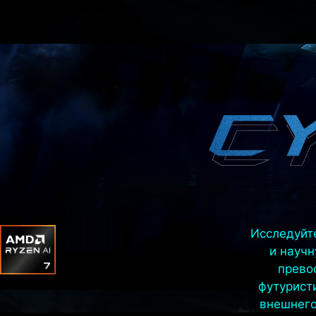
Исследуйт
и науч
прево
футурист
внешнего