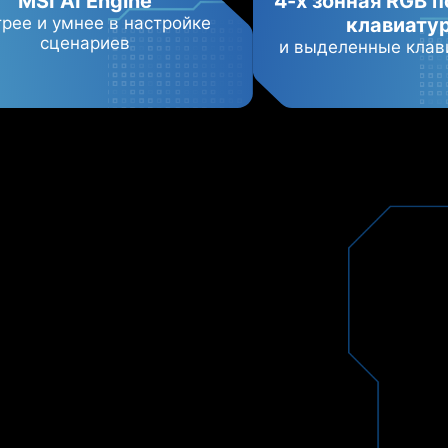
MSI AI Engine
4-х зонная RGB 
рее и умнее в настройке
клавиату
сценариев
и выделенные кла