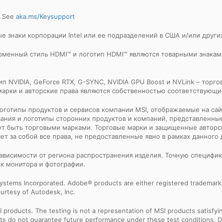
. See
aka.ms/Keysupport
оварные знаки корпорации Intel или ее подразделений в США и/или други
, фирменный стиль HDMI™ и логотип HDMI™ являются товарными знак
тип NVIDIA, GeForce RTX, G-SYNC, NVIDIA GPU Boost и NVLink – тор
 марки и авторские права являются собственностью соответствующи
и логотипы продуктов и сервисов компании MSI, отображаемые на са
ния и логотипы сторонних продуктов и компаний, представленные
ут быть торговыми марками. Торговые марки и защищенные авторс
т за собой все права, не предоставленные явно в рамках данного 
 зависимости от региона распространения изделия. Точную специфи
ек монитора и фотографии.
ystems Incorporated. Adobe® products are either registered trademark
urtesy of Autodesk, Inc.
products. The testing is not a representation of MSI products satisfyi
sults do not guarantee future performance under these test conditions. 