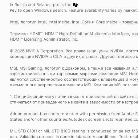
In Russia and Belarus, press the
Key to open Windows search. Feature availability varies by market
Intel, логотип Intel, Intel Inside, Intel Core и Core Inside – т
Tермины HDMI™, HDMI™ High-Definition Multimedia Interface
HDMI™ Licensing Administrator, Inc.
© 2026 NVIDIA Corporation. Все права защищены. NVIDIA, лого
корпорации NVIDIA в США и других странах. Другие торговые
MSI, MSI Gaming, логотип с драконом, а также все названия 
зарегистрированными торговыми марками компании MSI. Назва
являются собственностью соответствующих владельцев и мог
письменного разрешения компании MSI. Компания MSI оставляе
1. Спецификации могут отличаться от приведенной на сайте в
отличаться от приведенного на сайте в зависимости от настро
Adobe product box shots reprinted with permission from Adobe S
States and/or other countries.Autodesk screen shots reprinted co
MIL-STD 810H or MIL-STD 810G testing is conducted on select MSI 
use. Validation process is done in laboratory conditions. Test re