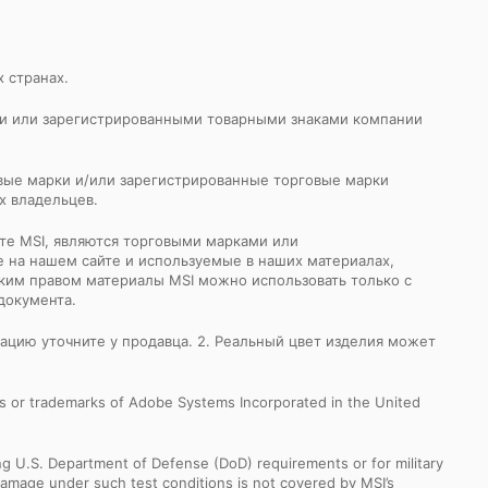
х странах.
ами или зарегистрированными товарными знаками компании
говые марки и/или зарегистрированные торговые марки
х владельцев.
йте MSI, являются торговыми марками или
 на нашем сайте и используемые в наших материалах,
ким правом материалы MSI можно использовать только с
документа.
кацию уточните у продавца. 2. Реальный цвет изделия может
s or trademarks of Adobe Systems Incorporated in the United
ng U.S. Department of Defense (DoD) requirements or for military
Damage under such test conditions is not covered by MSI’s