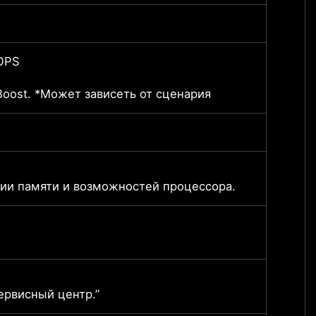
Integ
TOPS
NVIDI
Boost
oost. *Может зависеть от сценария
макси
8ГБ 
8ГБ*2
ции памяти и возможностей процессора.
*Факт
DDR5,
512ГБ
ервисный центр.”
”Для 