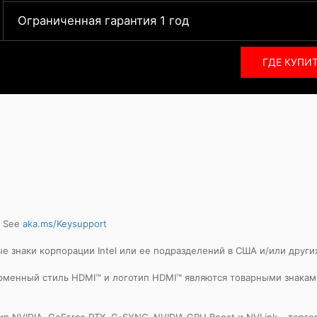
Ограниченная гарантия 1 год
ГДЕ КУПИ
. See
aka.ms/Keysupport
оварные знаки корпорации Intel или ее подразделений в США и/или други
, фирменный стиль HDMI™ и логотип HDMI™ являются товарными знак
тип NVIDIA, GeForce RTX, G-SYNC, NVIDIA GPU Boost и NVLink – тор