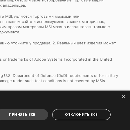
х владельцев.
йте MSI, являются торговыми марками или
 на нашем сайте и используемые в наших материалах,
ким правом материалы MSI можно использовать только с
документа.
кацию уточните у продавца. 2. Реальный цвет изделия может
s or trademarks of Adobe Systems Incorporated in the United
ng U.S. Department of Defense (DoD) requirements or for military
Damage under such test conditions is not covered by MSI’s
×
s. Feature compatibility and performance may be subject to change
e detailed information and technical specification.
ПРИНЯТЬ ВСЕ
ОТКЛОНИТЬ ВСЕ