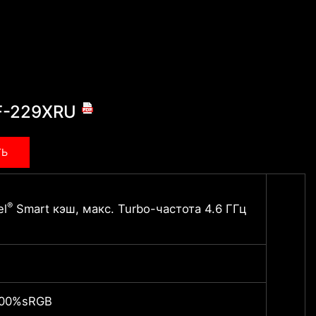
F-229XRU
ТЬ
Проце
®
el
Smart кэш, макс. Turbo-частота 4.6 ГГц
8 ядер
-
 100%sRGB
15.6"