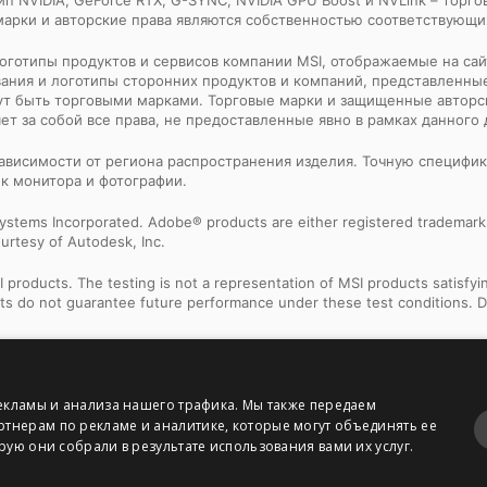
 марки и авторские права являются собственностью соответствующи
и логотипы продуктов и сервисов компании MSI, отображаемые на са
ния и логотипы сторонних продуктов и компаний, представленные
ут быть торговыми марками. Торговые марки и защищенные авторс
т за собой все права, не предоставленные явно в рамках данного 
 зависимости от региона распространения изделия. Точную специфи
ек монитора и фотографии.
ystems Incorporated. Adobe® products are either registered trademark
urtesy of Autodesk, Inc.
products. The testing is not a representation of MSI products satisfyi
sults do not guarantee future performance under these test conditions. 
res rely on third-party technologies and hardware-specific optimization
 Please refer to the respective third party technology providers for mor
екламы и анализа нашего трафика. Мы также передаем
e visit this page:
Microsoft Information
.
нерам по рекламе и аналитике, которые могут объединять ее
ую они собрали в результате использования вами их услуг.