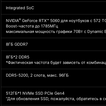
Integrated SoC
®
NVIDIA
GeForce RTX™ 5060 для ноутбуков с 572 
Boost-частота до 1785МГц
максимальная мощность графики 70Вт с Dynamic B
8ГБ GDDR7
8ГБ*2 DDR5
*Фактическая частота будет зависеть от комбина
DDR5-5200, 2 слота, макс. 96ГБ
512ГБ*1 NVMe SSD PCIe Gen4
”Для обновления SSD, пожалуйста, обратитесь в с