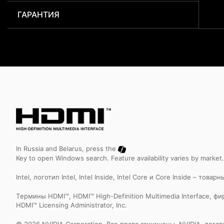
ГАРАНТИЯ
In Russia and Belarus, press the
Key to open Windows search. Feature availability varies by market
Intel, логотип Intel, Intel Inside, Intel Core и Core Inside – т
Tермины HDMI™, HDMI™ High-Definition Multimedia Interface
HDMI™ Licensing Administrator, Inc.
© 2026 NVIDIA Corporation. Все права защищены. NVIDIA, лого