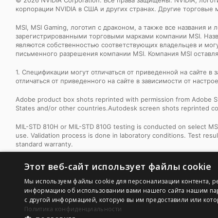
корпорации NVIDIA в США и других странах. Другие торговые
MSI, MSI Gaming, логотип с драконом, а также все названия 
зарегистрированными торговыми марками компании MSI. Назва
являются собственностью соответствующих владельцев и мог
письменного разрешения компании MSI. Компания MSI оставляе
1. Спецификации могут отличаться от приведенной на сайте в
отличаться от приведенного на сайте в зависимости от настро
Adobe product box shots reprinted with permission from Adobe S
States and/or other countries.Autodesk screen shots reprinted co
MIL-STD 810H or MIL-STD 810G testing is conducted on select MSI 
use. Validation process is done in laboratory conditions. Test re
standard warranty.
Third-Party Feature & Compatibility Notice: Certain product featu
Этот веб-сайт использует файлы cookie
due to third-party software requirements, updates, or deprecation.
Мы используем файлы cookie для персонализации контента, р
For detailed legal information regarding Microsoft® products, pleas
информацию об использовании вами нашего сайта нашим парт
с другой информацией, которую вы им предоставили или котор
Политика конфиденциальности