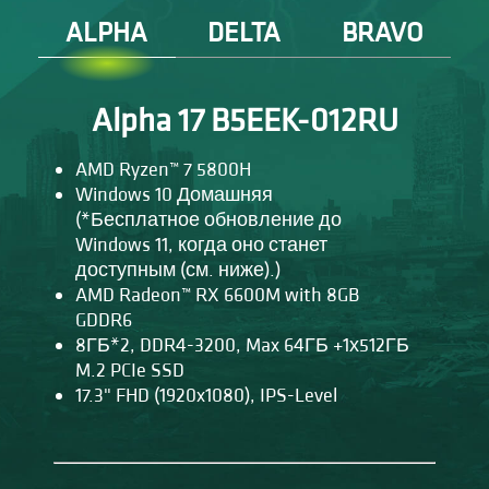
ALPHA
DELTA
BRAVO
Alpha 17 B5EEK-012RU
AMD Ryzen™ 7 5800H
Windows 10 Домашняя
(*Бесплатное обновление до
Windows 11, когда оно станет
доступным (см. ниже).)
AMD Radeon™ RX 6600M with 8GB
GDDR6
8ГБ*2, DDR4-3200, Max 64ГБ +1х512ГБ
M.2 PCIe SSD
17.3" FHD (1920x1080), IPS-Level