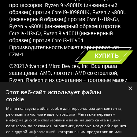
процессоров: Ryzen 9 5900HX (инженерный
образец) против Core i9-10980HK, Ryzen 7 5800U
(инженерный образец) против Core i7-1185G7,
Ryzen 5 5600U (инженерный образец) против
Core i5-1135G7, Ryzen 3 5400U (инженерный
образец) против Core i3-1115G4.
Производительность может варьироваться.
CZM-1
КУПИТЬ
©2021 Advanced Micro Devices, Inc. Все права
защищены. AMD, логотип AMD со стрелкой,
Ryzen, Radeon и их сочетания – торговые марки
×
компании Advanced Micro Devices, Inc. Все
Этот веб-сайт использует файлы
остальные названия продуктов применяются
cookie
только с целью идентификации и могут
являться торговыми марками
Мы используем файлы cookie для персонализации контента,
рекламы и анализа нашего трафика. Мы также передаем
соответствующих компаний.
информацию об использовании вами нашего сайта нашим
партнерам по рекламе и аналитике, которые могут объединять
ее с другой информацией, которую вы им предоставили или
Контакты