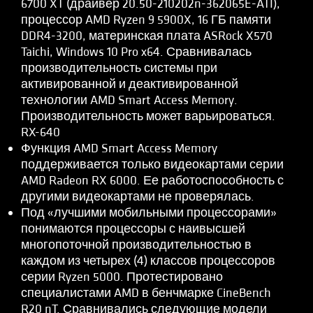
6700 XT (драйвер 20.50-210202n-362065E-ATI),
процессор AMD Ryzen 9 5900X, 16 ГБ памяти
DDR4-3200, материнская плата ASRock X570
Taichi, Windows 10 Pro x64. Сравнивалась
производительность системы при
активированной и деактивированной
технологии AMD Smart Access Memory.
Производительность может варьироваться.
RX-640
Функция AMD Smart Access Memory
поддерживается только видеокартами серии
AMD Radeon RX 6000. Ее работоспособность с
другими видеокартами не проверялась.
Под «лучшими мобильными процессорами»
понимаются процессоры с наивысшей
многопоточной производительностью в
каждом из четырех (4) классов процессоров
серии Ryzen 5000. Протестировано
специалистами AMD в бенчмарке CineBench
R20 nT. Сравнивались следующие модели