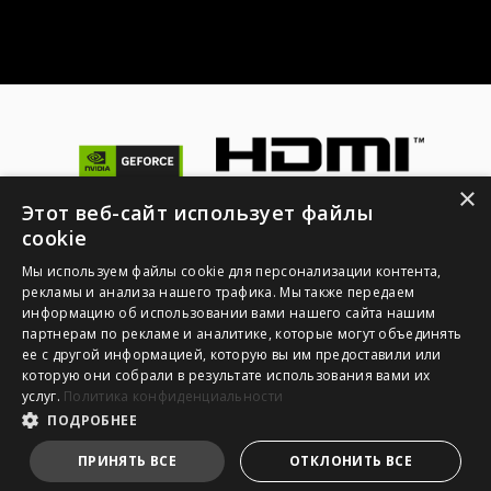
×
Этот веб-сайт использует файлы
© 2026 NVIDIA Corporation. Все права защищены. NVIDIA,
cookie
логотип NVIDIA, GeForce RTX, G-SYNC, NVIDIA GPU Boost и
NVLink – торговые марки и/или зарегистрированные
Мы используем файлы cookie для персонализации контента,
торговые марки корпорации NVIDIA в США и других
рекламы и анализа нашего трафика. Мы также передаем
странах. Другие торговые марки и авторские права
информацию об использовании вами нашего сайта нашим
являются собственностью соответствующих владельцев.
партнерам по рекламе и аналитике, которые могут объединять
ее с другой информацией, которую вы им предоставили или
1. Спецификации могут отличаться от приведенной на сайте
которую они собрали в результате использования вами их
в зависимости от региона распространения изделия.
услуг.
Политика конфиденциальности
Точную спецификацию уточните у продавца. 2. Реальный
ПОДРОБНЕЕ
цвет изделия может отличаться от приведенного на сайте в
зависимости от настроек монитора и фотографии.
ПРИНЯТЬ ВСЕ
ОТКЛОНИТЬ ВСЕ