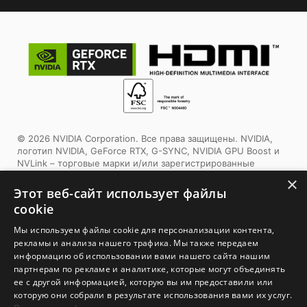
© 2026 NVIDIA Corporation. Все права защищены. NVIDIA,
логотип NVIDIA, GeForce RTX, G-SYNC, NVIDIA GPU Boost и
NVLink – торговые марки и/или зарегистрированные
торговые марки корпорации NVIDIA в США и других
×
странах. Другие торговые марки и авторские права
Этот веб-сайт использует файлы
являются собственностью соответствующих владельцев.
✕
cookie
Этот продукт использует упаковочные материалы,
Мы используем файлы cookie для персонализации контента,
сертифицированные Forest Stewardship Council™. Выбирая
рекламы и анализа нашего трафика. Мы также передаем
этот продукт, вы помогаете заботиться о лесах планеты.
информацию об использовании вами нашего сайта нашим
Узнайте больше:
www.fsc.org
партнерам по рекламе и аналитике, которые могут объединять
ее с другой информацией, которую вы им предоставили или
1. Спецификации могут отличаться от приведенной на сайте
которую они собрали в результате использования вами их услуг.
в зависимости от региона распространения изделия.